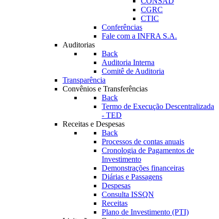
CONSAD
CGRC
CTIC
Conferências
Fale com a INFRA S.A.
Auditorias
Back
Auditoria Interna
Comitê de Auditoria
Transparência
Convênios e Transferências
Back
Termo de Execução Descentralizada
- TED
Receitas e Despesas
Back
Processos de contas anuais
Cronologia de Pagamentos de
Investimento
Demonstrações financeiras
Diárias e Passagens
Despesas
Consulta ISSQN
Receitas
Plano de Investimento (PTI)