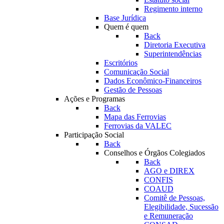
Regimento interno
Base Jurídica
Quem é quem
Back
Diretoria Executiva
Superintendências
Escritórios
Comunicação Social
Dados Econômico-Financeiros
Gestão de Pessoas
Ações e Programas
Back
Mapa das Ferrovias
Ferrovias da VALEC
Participação Social
Back
Conselhos e Órgãos Colegiados
Back
AGO e DIREX
CONFIS
COAUD
Comitê de Pessoas,
Elegibilidade, Sucessão
e Remuneração