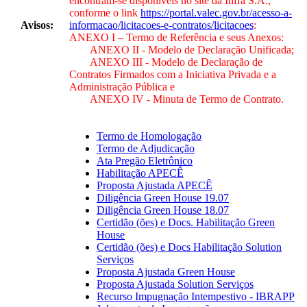
encontram-se disponíveis no site da Infra S.A.,
conforme o link
https://portal.valec.gov.br/acesso-a-
Avisos:
informacao/licitacoes-e-contratos/licitacoes
:
ANEXO I – Termo de Referência e seus Anexos:
ANEXO II - Modelo de Declaração Unificada;
ANEXO III - Modelo de Declaração de
Contratos Firmados com a Iniciativa Privada e a
Administração Pública e
ANEXO IV - Minuta de Termo de Contrato.
Termo de Homologação
Termo de Adjudicação
Ata Pregão Eletrônico
Habilitação APECÊ
Proposta Ajustada APECÊ
Diligência Green House 19.07
Diligência Green House 18.07
Certidão (ões) e Docs. Habilitação Green
House
Certidão (ões) e Docs Habilitação Solution
Serviços
Proposta Ajustada Green House
Proposta Ajustada Solution Serviços
Recurso Impugnação Intempestivo - IBRAPP