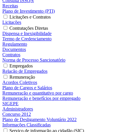
Consulta ISSQN
Receitas
Plano de Investimento (PTI)
Licitações e Contratos
Licitações
Contratações Diretas
Dispensa e Inexigibilidade
Termo de Credenciamento
Regulamento
Documentos
Contratos
Norma de Processo Sancionatório
Empregados
Relação de Empregados
Remuneração
Acordos Coletivos
Plano de Cargos e Salários
Remuneração e quantitativo por cargo
Remuneração e benefícios por empregado
SIGEPE
Administradores
Concurso 2012
Plano de Desligamento Voluntário 2022
Informações Classificadas
Serviço de informação ao cidadão (SIC)