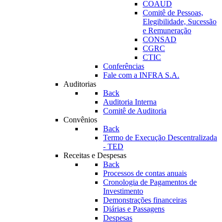
COAUD
Comitê de Pessoas,
Elegibilidade, Sucessão
e Remuneração
CONSAD
CGRC
CTIC
Conferências
Fale com a INFRA S.A.
Auditorias
Back
Auditoria Interna
Comitê de Auditoria
Convênios
Back
Termo de Execução Descentralizada
- TED
Receitas e Despesas
Back
Processos de contas anuais
Cronologia de Pagamentos de
Investimento
Demonstrações financeiras
Diárias e Passagens
Despesas