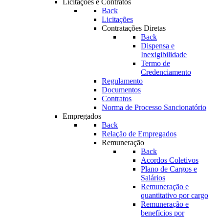
Licitações e Contratos
Back
Licitações
Contratações Diretas
Back
Dispensa e
Inexigibilidade
Termo de
Credenciamento
Regulamento
Documentos
Contratos
Norma de Processo Sancionatório
Empregados
Back
Relação de Empregados
Remuneração
Back
Acordos Coletivos
Plano de Cargos e
Salários
Remuneração e
quantitativo por cargo
Remuneração e
benefícios por