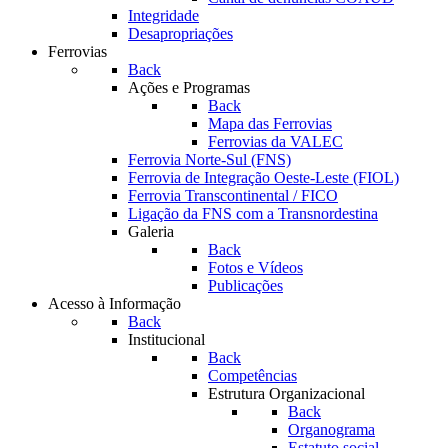
Integridade
Desapropriações
Ferrovias
Back
Ações e Programas
Back
Mapa das Ferrovias
Ferrovias da VALEC
Ferrovia Norte-Sul (FNS)
Ferrovia de Integração Oeste-Leste (FIOL)
Ferrovia Transcontinental / FICO
Ligação da FNS com a Transnordestina
Galeria
Back
Fotos e Vídeos
Publicações
Acesso à Informação
Back
Institucional
Back
Competências
Estrutura Organizacional
Back
Organograma
Estatuto social