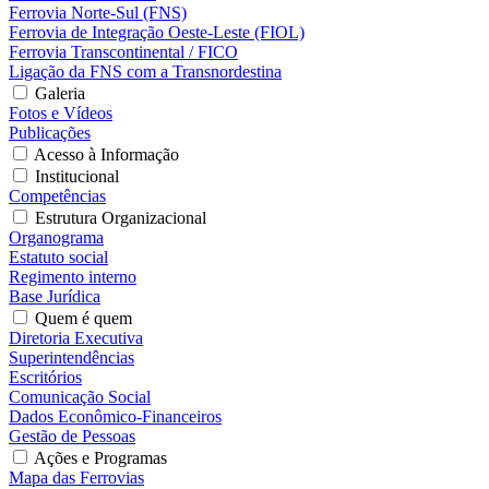
Ferrovia Norte-Sul (FNS)
Ferrovia de Integração Oeste-Leste (FIOL)
Ferrovia Transcontinental / FICO
Ligação da FNS com a Transnordestina
Galeria
Fotos e Vídeos
Publicações
Acesso à Informação
Institucional
Competências
Estrutura Organizacional
Organograma
Estatuto social
Regimento interno
Base Jurídica
Quem é quem
Diretoria Executiva
Superintendências
Escritórios
Comunicação Social
Dados Econômico-Financeiros
Gestão de Pessoas
Ações e Programas
Mapa das Ferrovias