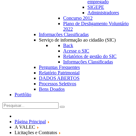
empregado
SIGEPE
Administradores
Concurso 2012
Plano de Desligamento Voluntário
2022
Informações Classificadas
Serviço de informação ao cidadão (SIC)
Back
Acesse o SIC
Relatórios de gestão do SIC
Informações Classificadas
Perguntas Frequentes
Relatório Patrimonial
DADOS ABERTOS
Processos Seletivos
Bens Doados
Portfólio
Página Principal
A VALEC
Licitações e Contratos