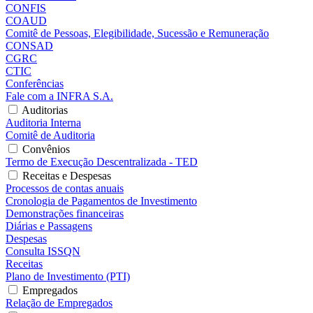
CONFIS
COAUD
Comitê de Pessoas, Elegibilidade, Sucessão e Remuneração
CONSAD
CGRC
CTIC
Conferências
Fale com a INFRA S.A.
Auditorias
Auditoria Interna
Comitê de Auditoria
Convênios
Termo de Execução Descentralizada - TED
Receitas e Despesas
Processos de contas anuais
Cronologia de Pagamentos de Investimento
Demonstrações financeiras
Diárias e Passagens
Despesas
Consulta ISSQN
Receitas
Plano de Investimento (PTI)
Empregados
Relação de Empregados