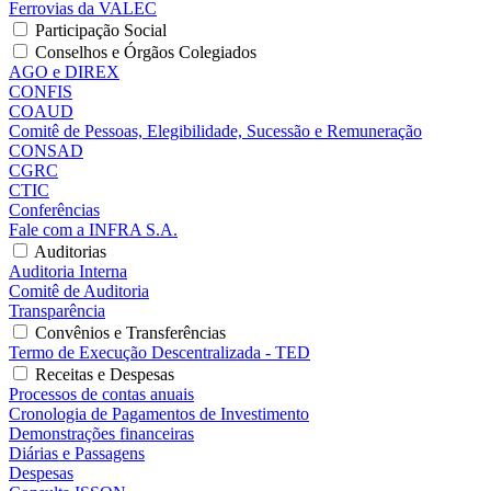
Ferrovias da VALEC
Participação Social
Conselhos e Órgãos Colegiados
AGO e DIREX
CONFIS
COAUD
Comitê de Pessoas, Elegibilidade, Sucessão e Remuneração
CONSAD
CGRC
CTIC
Conferências
Fale com a INFRA S.A.
Auditorias
Auditoria Interna
Comitê de Auditoria
Transparência
Convênios e Transferências
Termo de Execução Descentralizada - TED
Receitas e Despesas
Processos de contas anuais
Cronologia de Pagamentos de Investimento
Demonstrações financeiras
Diárias e Passagens
Despesas