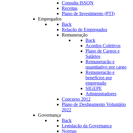
Consulta ISSQN
Receitas
Plano de Investimento (PTI)
Empregados
Back
Relação de Empregados
Remuneração
Back
Acordos Coletivos
Plano de Cargos e
Salários
Remuneração e
quantitativo por cargo
Remuneração e
benefícios por
empregado
SIGEPE
Administradores
Concurso 2012
Plano de Desligamento Voluntário
2022
Governança
Back
Legislação da Governança
Normas