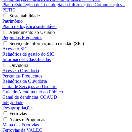
Plano Estratégico de Tecnologia da Informação e Comunicações -
PETIC
Sustentabilidade
Patrimônio
Plano de logística sustentável
Atendimento ao Usuário
Perguntas Frequentes
Serviço de informação ao cidadão (SIC)
Acesse o SIC
Relatórios de gestão do SIC
Informações Classificadas
Ouvidoria
Acesse a Ouvidoria
Perguntas Frequentes
Relatórios da Ouvidoria
Carta de Serviços ao Usuário
Guia de Atendimento ao Público
Canal de denúncias COAUD
Integridade
Desapropriações
Ferrovias
Ações e Programas
Mapa das Ferrovias
Ferrovias da VALEC