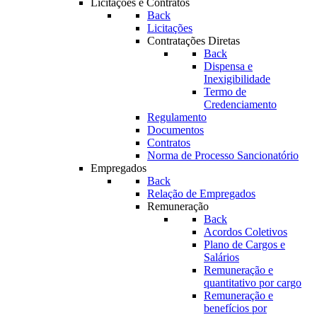
Licitações e Contratos
Back
Licitações
Contratações Diretas
Back
Dispensa e
Inexigibilidade
Termo de
Credenciamento
Regulamento
Documentos
Contratos
Norma de Processo Sancionatório
Empregados
Back
Relação de Empregados
Remuneração
Back
Acordos Coletivos
Plano de Cargos e
Salários
Remuneração e
quantitativo por cargo
Remuneração e
benefícios por