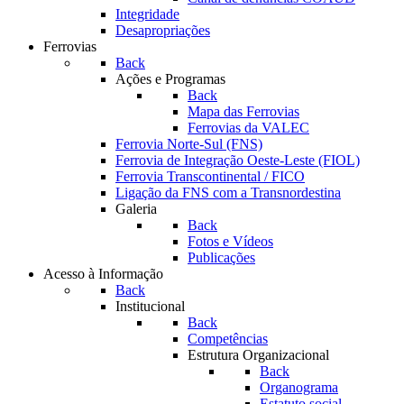
Integridade
Desapropriações
Ferrovias
Back
Ações e Programas
Back
Mapa das Ferrovias
Ferrovias da VALEC
Ferrovia Norte-Sul (FNS)
Ferrovia de Integração Oeste-Leste (FIOL)
Ferrovia Transcontinental / FICO
Ligação da FNS com a Transnordestina
Galeria
Back
Fotos e Vídeos
Publicações
Acesso à Informação
Back
Institucional
Back
Competências
Estrutura Organizacional
Back
Organograma
Estatuto social