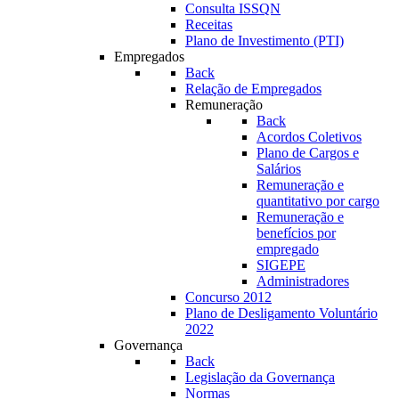
Consulta ISSQN
Receitas
Plano de Investimento (PTI)
Empregados
Back
Relação de Empregados
Remuneração
Back
Acordos Coletivos
Plano de Cargos e
Salários
Remuneração e
quantitativo por cargo
Remuneração e
benefícios por
empregado
SIGEPE
Administradores
Concurso 2012
Plano de Desligamento Voluntário
2022
Governança
Back
Legislação da Governança
Normas