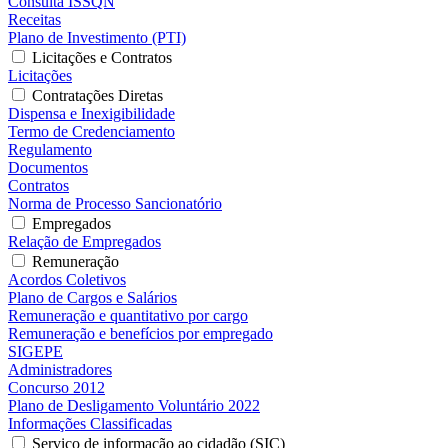
Consulta ISSQN
Receitas
Plano de Investimento (PTI)
Licitações e Contratos
Licitações
Contratações Diretas
Dispensa e Inexigibilidade
Termo de Credenciamento
Regulamento
Documentos
Contratos
Norma de Processo Sancionatório
Empregados
Relação de Empregados
Remuneração
Acordos Coletivos
Plano de Cargos e Salários
Remuneração e quantitativo por cargo
Remuneração e benefícios por empregado
SIGEPE
Administradores
Concurso 2012
Plano de Desligamento Voluntário 2022
Informações Classificadas
Serviço de informação ao cidadão (SIC)