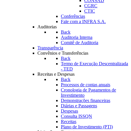
CONSAD
CGRC
CTIC
Conferências
Fale com a INFRA S.A.
Auditorias
Back
Auditoria Interna
Comitê de Auditoria
Transparência
Convênios e Transferências
Back
Termo de Execução Descentralizada
- TED
Receitas e Despesas
Back
Processos de contas anuais
Cronologia de Pagamentos de
Investimento
Demonstrações financeiras
Diárias e Passagens
Despesas
Consulta ISSQN
Receitas
Plano de Investimento (PTI)