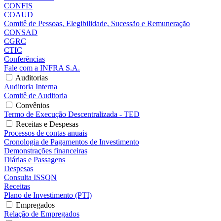
CONFIS
COAUD
Comitê de Pessoas, Elegibilidade, Sucessão e Remuneração
CONSAD
CGRC
CTIC
Conferências
Fale com a INFRA S.A.
Auditorias
Auditoria Interna
Comitê de Auditoria
Convênios
Termo de Execução Descentralizada - TED
Receitas e Despesas
Processos de contas anuais
Cronologia de Pagamentos de Investimento
Demonstrações financeiras
Diárias e Passagens
Despesas
Consulta ISSQN
Receitas
Plano de Investimento (PTI)
Empregados
Relação de Empregados