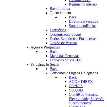
Regimento interno
Base Jurídica
Quem é quem
Back
Diretoria Executiva
Superintendências
Escritórios
Comunicação Social
Dados Econômico-Financeiros
Gestão de Pessoas
Ações e Programas
Back
Mapa das Ferrovias
Ferrovias da VALEC
Participação Social
Back
Conselhos e Órgãos Colegiados
Back
AGO e DIREX
CONFIS
COAUD
Comitê de Pessoas,
Elegibilidade, Sucessão
e Remuneração