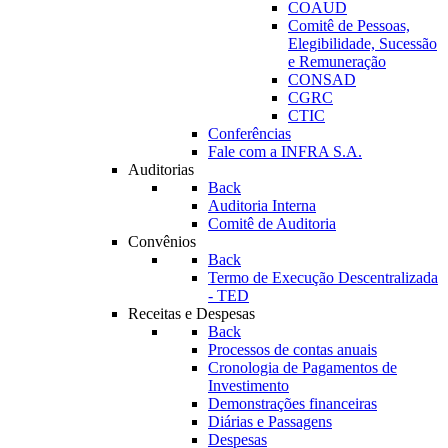
COAUD
Comitê de Pessoas,
Elegibilidade, Sucessão
e Remuneração
CONSAD
CGRC
CTIC
Conferências
Fale com a INFRA S.A.
Auditorias
Back
Auditoria Interna
Comitê de Auditoria
Convênios
Back
Termo de Execução Descentralizada
- TED
Receitas e Despesas
Back
Processos de contas anuais
Cronologia de Pagamentos de
Investimento
Demonstrações financeiras
Diárias e Passagens
Despesas