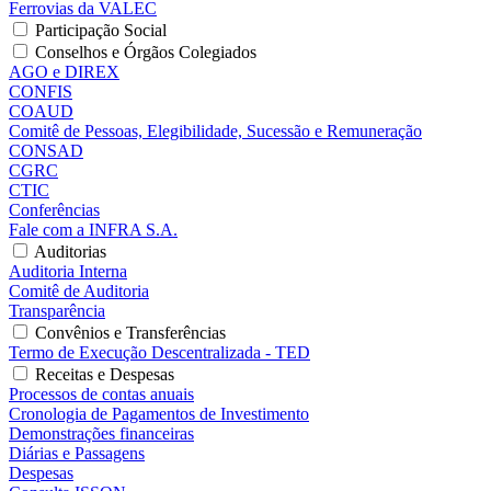
Ferrovias da VALEC
Participação Social
Conselhos e Órgãos Colegiados
AGO e DIREX
CONFIS
COAUD
Comitê de Pessoas, Elegibilidade, Sucessão e Remuneração
CONSAD
CGRC
CTIC
Conferências
Fale com a INFRA S.A.
Auditorias
Auditoria Interna
Comitê de Auditoria
Transparência
Convênios e Transferências
Termo de Execução Descentralizada - TED
Receitas e Despesas
Processos de contas anuais
Cronologia de Pagamentos de Investimento
Demonstrações financeiras
Diárias e Passagens
Despesas