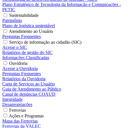
Plano Estratégico de Tecnologia da Informação e Comunicações -
PETIC
Sustentabilidade
Patrimônio
Plano de logística sustentável
Atendimento ao Usuário
Perguntas Frequentes
Serviço de informação ao cidadão (SIC)
Acesse o SIC
Relatórios de gestão do SIC
Informações Classificadas
Ouvidoria
Acesse a Ouvidoria
Perguntas Frequentes
Relatórios da Ouvidoria
Carta de Serviços ao Usuário
Guia de Atendimento ao Público
Canal de denúncias COAUD
Integridade
Desapropriações
Ferrovias
Ações e Programas
Mapa das Ferrovias
Ferrovias da VALEC