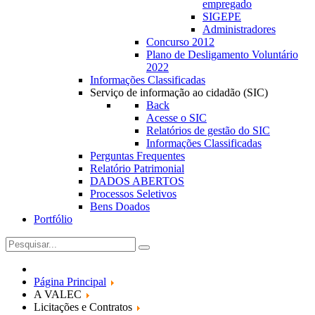
empregado
SIGEPE
Administradores
Concurso 2012
Plano de Desligamento Voluntário
2022
Informações Classificadas
Serviço de informação ao cidadão (SIC)
Back
Acesse o SIC
Relatórios de gestão do SIC
Informações Classificadas
Perguntas Frequentes
Relatório Patrimonial
DADOS ABERTOS
Processos Seletivos
Bens Doados
Portfólio
Página Principal
A VALEC
Licitações e Contratos