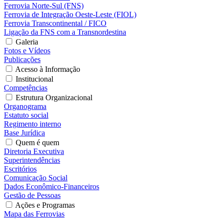
Ferrovia Norte-Sul (FNS)
Ferrovia de Integração Oeste-Leste (FIOL)
Ferrovia Transcontinental / FICO
Ligação da FNS com a Transnordestina
Galeria
Fotos e Vídeos
Publicações
Acesso à Informação
Institucional
Competências
Estrutura Organizacional
Organograma
Estatuto social
Regimento interno
Base Jurídica
Quem é quem
Diretoria Executiva
Superintendências
Escritórios
Comunicação Social
Dados Econômico-Financeiros
Gestão de Pessoas
Ações e Programas
Mapa das Ferrovias