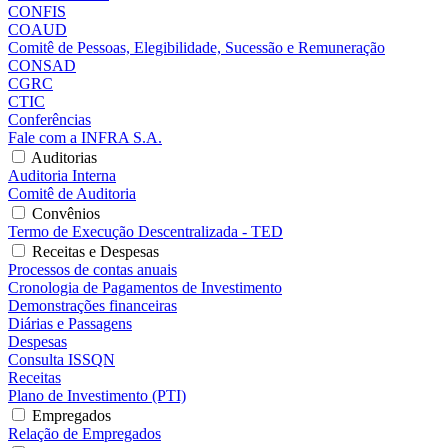
CONFIS
COAUD
Comitê de Pessoas, Elegibilidade, Sucessão e Remuneração
CONSAD
CGRC
CTIC
Conferências
Fale com a INFRA S.A.
Auditorias
Auditoria Interna
Comitê de Auditoria
Convênios
Termo de Execução Descentralizada - TED
Receitas e Despesas
Processos de contas anuais
Cronologia de Pagamentos de Investimento
Demonstrações financeiras
Diárias e Passagens
Despesas
Consulta ISSQN
Receitas
Plano de Investimento (PTI)
Empregados
Relação de Empregados