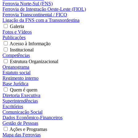
Ferrovia Norte-Sul (FNS)
Ferrovia de Integração Oeste-Leste (FIOL)
Ferrovia Transcontinental / FICO
Ligação da FNS com a Transnordestina
Galeria
Fotos e Vídeos
Publicações
Acesso à Informação
Institucional
Competências
Estrutura Organizacional
Organograma
Estatuto social
Regimento interno
Base Jurídica
Quem é quem
Diretoria Executiva
Superintendências
Escritórios
Comunicação Social
Dados Econômico-Financeiros
Gestão de Pessoas
Ações e Programas
Mapa das Ferrovias