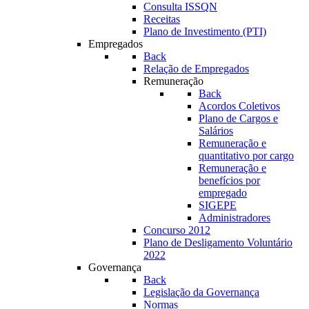
Consulta ISSQN
Receitas
Plano de Investimento (PTI)
Empregados
Back
Relação de Empregados
Remuneração
Back
Acordos Coletivos
Plano de Cargos e
Salários
Remuneração e
quantitativo por cargo
Remuneração e
benefícios por
empregado
SIGEPE
Administradores
Concurso 2012
Plano de Desligamento Voluntário
2022
Governança
Back
Legislação da Governança
Normas