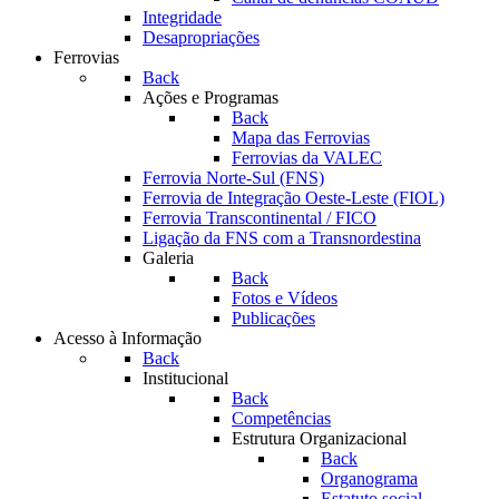
Integridade
Desapropriações
Ferrovias
Back
Ações e Programas
Back
Mapa das Ferrovias
Ferrovias da VALEC
Ferrovia Norte-Sul (FNS)
Ferrovia de Integração Oeste-Leste (FIOL)
Ferrovia Transcontinental / FICO
Ligação da FNS com a Transnordestina
Galeria
Back
Fotos e Vídeos
Publicações
Acesso à Informação
Back
Institucional
Back
Competências
Estrutura Organizacional
Back
Organograma
Estatuto social