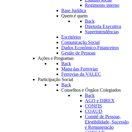
Regimento interno
Base Jurídica
Quem é quem
Back
Diretoria Executiva
Superintendências
Escritórios
Comunicação Social
Dados Econômico-Financeiros
Gestão de Pessoas
Ações e Programas
Back
Mapa das Ferrovias
Ferrovias da VALEC
Participação Social
Back
Conselhos e Órgãos Colegiados
Back
AGO e DIREX
CONFIS
COAUD
Comitê de Pessoas,
Elegibilidade, Sucessão
e Remuneração