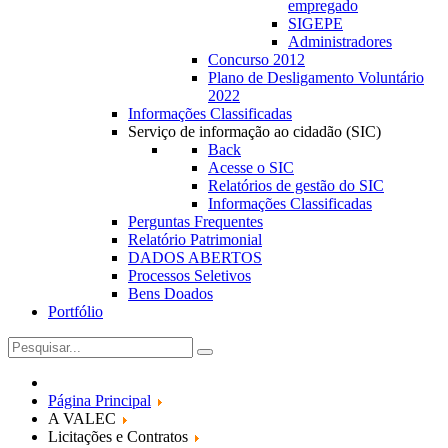
empregado
SIGEPE
Administradores
Concurso 2012
Plano de Desligamento Voluntário
2022
Informações Classificadas
Serviço de informação ao cidadão (SIC)
Back
Acesse o SIC
Relatórios de gestão do SIC
Informações Classificadas
Perguntas Frequentes
Relatório Patrimonial
DADOS ABERTOS
Processos Seletivos
Bens Doados
Portfólio
Página Principal
A VALEC
Licitações e Contratos