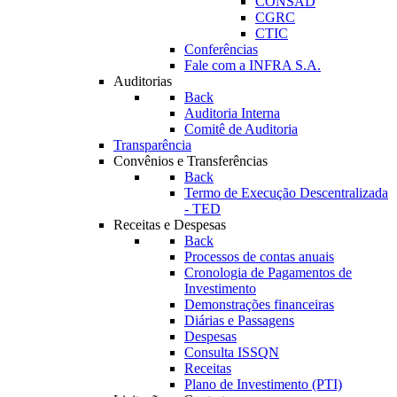
CONSAD
CGRC
CTIC
Conferências
Fale com a INFRA S.A.
Auditorias
Back
Auditoria Interna
Comitê de Auditoria
Transparência
Convênios e Transferências
Back
Termo de Execução Descentralizada
- TED
Receitas e Despesas
Back
Processos de contas anuais
Cronologia de Pagamentos de
Investimento
Demonstrações financeiras
Diárias e Passagens
Despesas
Consulta ISSQN
Receitas
Plano de Investimento (PTI)