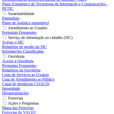
Plano Estratégico de Tecnologia da Informação e Comunicações -
PETIC
Sustentabilidade
Patrimônio
Plano de logística sustentável
Atendimento ao Usuário
Perguntas Frequentes
Serviço de informação ao cidadão (SIC)
Acesse o SIC
Relatórios de gestão do SIC
Informações Classificadas
Ouvidoria
Acesse a Ouvidoria
Perguntas Frequentes
Relatórios da Ouvidoria
Carta de Serviços ao Usuário
Guia de Atendimento ao Público
Canal de denúncias COAUD
Integridade
Desapropriações
Ferrovias
Ações e Programas
Mapa das Ferrovias
Ferrovias da VALEC