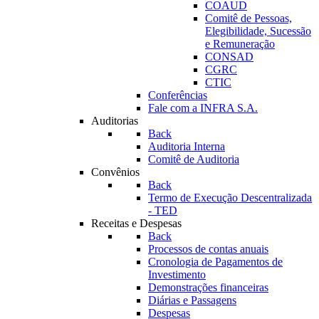
COAUD
Comitê de Pessoas,
Elegibilidade, Sucessão
e Remuneração
CONSAD
CGRC
CTIC
Conferências
Fale com a INFRA S.A.
Auditorias
Back
Auditoria Interna
Comitê de Auditoria
Convênios
Back
Termo de Execução Descentralizada
- TED
Receitas e Despesas
Back
Processos de contas anuais
Cronologia de Pagamentos de
Investimento
Demonstrações financeiras
Diárias e Passagens
Despesas