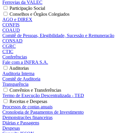
Ferrovias da VALEC
Participação Social
Conselhos e Órgãos Colegiados
AGO e DIREX
CONFIS
COAUD
Comitê de Pessoas, Elegibilidade, Sucessão e Remuneração
CONSAD
CGRC
CTIC
Conferências
Fale com a INFRA S.A.
Auditorias
Auditoria Interna
Comitê de Auditoria
Transparência
Convênios e Transferências
Termo de Execução Descentralizada - TED
Receitas e Despesas
Processos de contas anuais
Cronologia de Pagamentos de Investimento
Demonstrações financeiras
Diárias e Passagens
Despesas