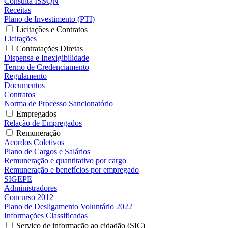
Consulta ISSQN
Receitas
Plano de Investimento (PTI)
Licitações e Contratos
Licitações
Contratações Diretas
Dispensa e Inexigibilidade
Termo de Credenciamento
Regulamento
Documentos
Contratos
Norma de Processo Sancionatório
Empregados
Relação de Empregados
Remuneração
Acordos Coletivos
Plano de Cargos e Salários
Remuneração e quantitativo por cargo
Remuneração e benefícios por empregado
SIGEPE
Administradores
Concurso 2012
Plano de Desligamento Voluntário 2022
Informações Classificadas
Serviço de informação ao cidadão (SIC)