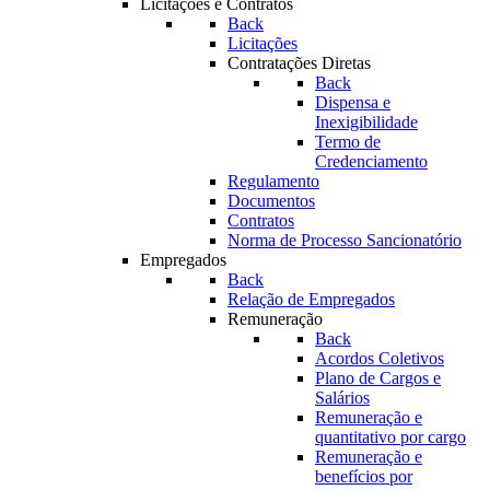
Licitações e Contratos
Back
Licitações
Contratações Diretas
Back
Dispensa e
Inexigibilidade
Termo de
Credenciamento
Regulamento
Documentos
Contratos
Norma de Processo Sancionatório
Empregados
Back
Relação de Empregados
Remuneração
Back
Acordos Coletivos
Plano de Cargos e
Salários
Remuneração e
quantitativo por cargo
Remuneração e
benefícios por