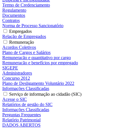
Termo de Credenciamento
Regulamento
Documentos
Contratos
Norma de Processo Sancionatório
Empregados
Relação de Empregados
Remuneração
Acordos Coletivos
Plano de Cargos e Salários
Remuneração e quantitativo por cargo
Remuneração e benefícios por empregado
SIGEPE
Administradores
Concurso 2012
Plano de Desligamento Voluntário 2022
Informações Classificadas
Serviço de informação ao cidadão (SIC)
Acesse o SIC
Relatórios de gestão do SIC
Informações Classificadas
Perguntas Frequentes
Relatório Patrimonial
DADOS ABERTOS