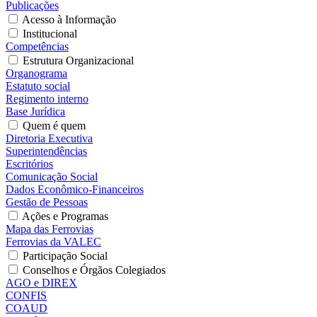
Publicações
Acesso à Informação
Institucional
Competências
Estrutura Organizacional
Organograma
Estatuto social
Regimento interno
Base Jurídica
Quem é quem
Diretoria Executiva
Superintendências
Escritórios
Comunicação Social
Dados Econômico-Financeiros
Gestão de Pessoas
Ações e Programas
Mapa das Ferrovias
Ferrovias da VALEC
Participação Social
Conselhos e Órgãos Colegiados
AGO e DIREX
CONFIS
COAUD