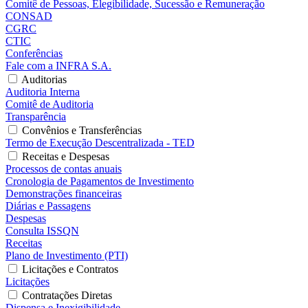
Comitê de Pessoas, Elegibilidade, Sucessão e Remuneração
CONSAD
CGRC
CTIC
Conferências
Fale com a INFRA S.A.
Auditorias
Auditoria Interna
Comitê de Auditoria
Transparência
Convênios e Transferências
Termo de Execução Descentralizada - TED
Receitas e Despesas
Processos de contas anuais
Cronologia de Pagamentos de Investimento
Demonstrações financeiras
Diárias e Passagens
Despesas
Consulta ISSQN
Receitas
Plano de Investimento (PTI)
Licitações e Contratos
Licitações
Contratações Diretas
Dispensa e Inexigibilidade