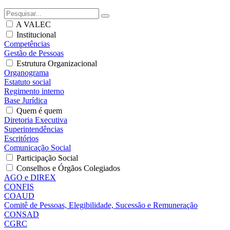
A VALEC
Institucional
Competências
Gestão de Pessoas
Estrutura Organizacional
Organograma
Estatuto social
Regimento interno
Base Jurídica
Quem é quem
Diretoria Executiva
Superintendências
Escritórios
Comunicação Social
Participação Social
Conselhos e Órgãos Colegiados
AGO e DIREX
CONFIS
COAUD
Comitê de Pessoas, Elegibilidade, Sucessão e Remuneração
CONSAD
CGRC