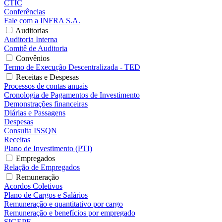
CTIC
Conferências
Fale com a INFRA S.A.
Auditorias
Auditoria Interna
Comitê de Auditoria
Convênios
Termo de Execução Descentralizada - TED
Receitas e Despesas
Processos de contas anuais
Cronologia de Pagamentos de Investimento
Demonstrações financeiras
Diárias e Passagens
Despesas
Consulta ISSQN
Receitas
Plano de Investimento (PTI)
Empregados
Relação de Empregados
Remuneração
Acordos Coletivos
Plano de Cargos e Salários
Remuneração e quantitativo por cargo
Remuneração e benefícios por empregado
SIGEPE