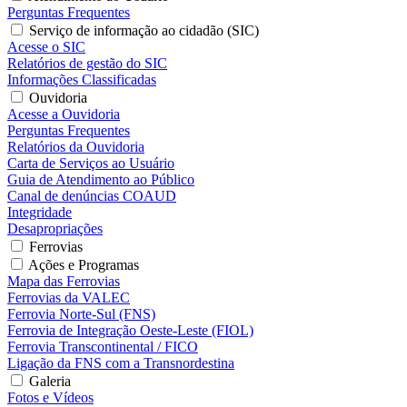
Perguntas Frequentes
Serviço de informação ao cidadão (SIC)
Acesse o SIC
Relatórios de gestão do SIC
Informações Classificadas
Ouvidoria
Acesse a Ouvidoria
Perguntas Frequentes
Relatórios da Ouvidoria
Carta de Serviços ao Usuário
Guia de Atendimento ao Público
Canal de denúncias COAUD
Integridade
Desapropriações
Ferrovias
Ações e Programas
Mapa das Ferrovias
Ferrovias da VALEC
Ferrovia Norte-Sul (FNS)
Ferrovia de Integração Oeste-Leste (FIOL)
Ferrovia Transcontinental / FICO
Ligação da FNS com a Transnordestina
Galeria
Fotos e Vídeos