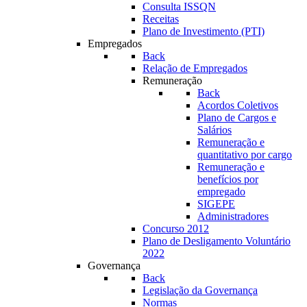
Consulta ISSQN
Receitas
Plano de Investimento (PTI)
Empregados
Back
Relação de Empregados
Remuneração
Back
Acordos Coletivos
Plano de Cargos e
Salários
Remuneração e
quantitativo por cargo
Remuneração e
benefícios por
empregado
SIGEPE
Administradores
Concurso 2012
Plano de Desligamento Voluntário
2022
Governança
Back
Legislação da Governança
Normas