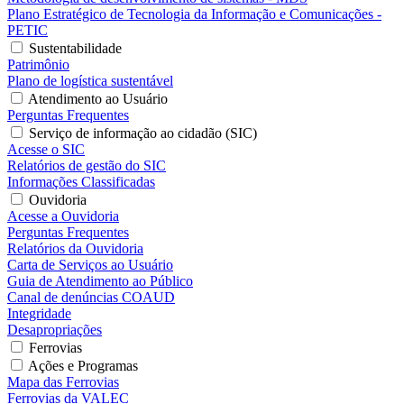
Plano Estratégico de Tecnologia da Informação e Comunicações -
PETIC
Sustentabilidade
Patrimônio
Plano de logística sustentável
Atendimento ao Usuário
Perguntas Frequentes
Serviço de informação ao cidadão (SIC)
Acesse o SIC
Relatórios de gestão do SIC
Informações Classificadas
Ouvidoria
Acesse a Ouvidoria
Perguntas Frequentes
Relatórios da Ouvidoria
Carta de Serviços ao Usuário
Guia de Atendimento ao Público
Canal de denúncias COAUD
Integridade
Desapropriações
Ferrovias
Ações e Programas
Mapa das Ferrovias
Ferrovias da VALEC