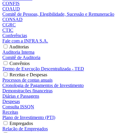
CONFIS
COAUD
Comitê de Pessoas, Elegibilidade, Sucessão e Remuneração
CONSAD
CGRC
CTIC
Conferências
Fale com a INFRA S.A.
Auditorias
Auditoria Interna
Comitê de Auditoria
Convênios
Termo de Execução Descentralizada - TED
Receitas e Despesas
Processos de contas anuais
Cronologia de Pagamentos de Investimento
Demonstrações financeiras
Diárias e Passagens
Despesas
Consulta ISSQN
Receitas
Plano de Investimento (PTI)
Empregados
Relação de Empregados