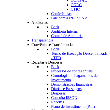
CONSAD
CGRC
CTIC
Conferências
Fale com a INFRA S.A.
Auditorias
Back
Auditoria Interna
Comitê de Auditoria
Transparência
Convênios e Transferências
Back
Termo de Execução Descentralizada
- TED
Receitas e Despesas
Back
Processos de contas anuais
Cronologia de Pagamentos de
Investimento
Demonstrações financeiras
Diárias e Passagens
Despesas
Consulta ISSQN
Receitas
Plano de Investimento (PTI)