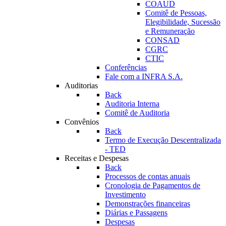
COAUD
Comitê de Pessoas,
Elegibilidade, Sucessão
e Remuneração
CONSAD
CGRC
CTIC
Conferências
Fale com a INFRA S.A.
Auditorias
Back
Auditoria Interna
Comitê de Auditoria
Convênios
Back
Termo de Execução Descentralizada
- TED
Receitas e Despesas
Back
Processos de contas anuais
Cronologia de Pagamentos de
Investimento
Demonstrações financeiras
Diárias e Passagens
Despesas