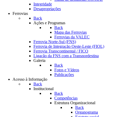
Integridade
Desapropriações
Ferrovias
Back
Ações e Programas
Back
Mapa das Ferrovias
Ferrovias da VALEC
Ferrovia Norte-Sul (FNS)
Ferrovia de Integração Oeste-Leste (FIOL)
Ferrovia Transcontinental / FICO
Ligação da FNS com a Transnordestina
Galeria
Back
Fotos e Vídeos
Publicações
Acesso à Informação
Back
Institucional
Back
Competências
Estrutura Organizacional
Back
Organograma
Estatuto social