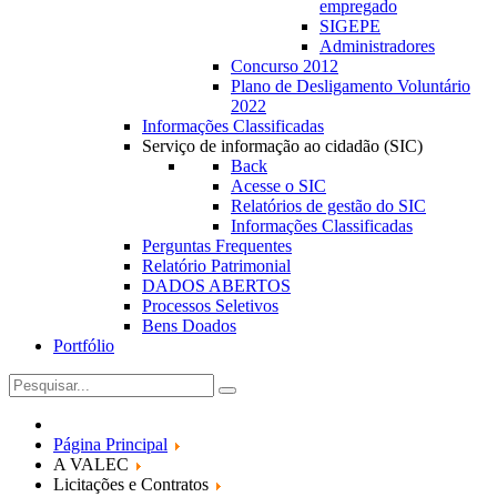
empregado
SIGEPE
Administradores
Concurso 2012
Plano de Desligamento Voluntário
2022
Informações Classificadas
Serviço de informação ao cidadão (SIC)
Back
Acesse o SIC
Relatórios de gestão do SIC
Informações Classificadas
Perguntas Frequentes
Relatório Patrimonial
DADOS ABERTOS
Processos Seletivos
Bens Doados
Portfólio
Página Principal
A VALEC
Licitações e Contratos