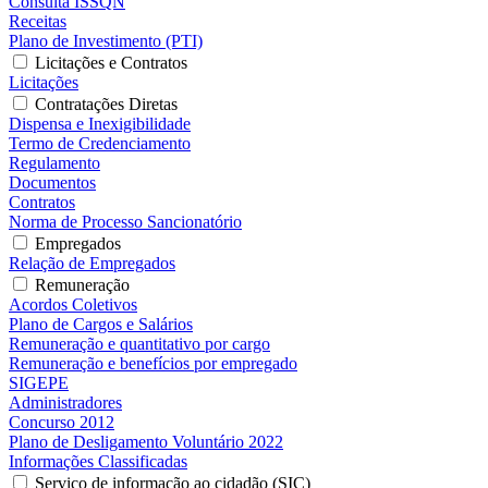
Consulta ISSQN
Receitas
Plano de Investimento (PTI)
Licitações e Contratos
Licitações
Contratações Diretas
Dispensa e Inexigibilidade
Termo de Credenciamento
Regulamento
Documentos
Contratos
Norma de Processo Sancionatório
Empregados
Relação de Empregados
Remuneração
Acordos Coletivos
Plano de Cargos e Salários
Remuneração e quantitativo por cargo
Remuneração e benefícios por empregado
SIGEPE
Administradores
Concurso 2012
Plano de Desligamento Voluntário 2022
Informações Classificadas
Serviço de informação ao cidadão (SIC)