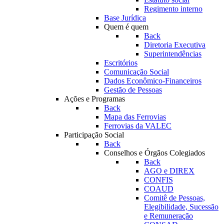
Regimento interno
Base Jurídica
Quem é quem
Back
Diretoria Executiva
Superintendências
Escritórios
Comunicação Social
Dados Econômico-Financeiros
Gestão de Pessoas
Ações e Programas
Back
Mapa das Ferrovias
Ferrovias da VALEC
Participação Social
Back
Conselhos e Órgãos Colegiados
Back
AGO e DIREX
CONFIS
COAUD
Comitê de Pessoas,
Elegibilidade, Sucessão
e Remuneração