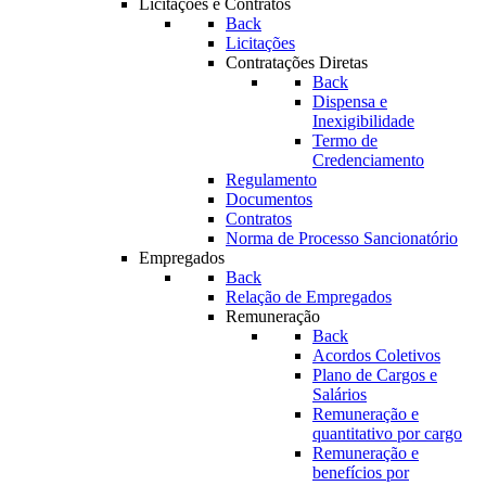
Licitações e Contratos
Back
Licitações
Contratações Diretas
Back
Dispensa e
Inexigibilidade
Termo de
Credenciamento
Regulamento
Documentos
Contratos
Norma de Processo Sancionatório
Empregados
Back
Relação de Empregados
Remuneração
Back
Acordos Coletivos
Plano de Cargos e
Salários
Remuneração e
quantitativo por cargo
Remuneração e
benefícios por