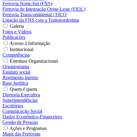
Ferrovia Norte-Sul (FNS)
Ferrovia de Integração Oeste-Leste (FIOL)
Ferrovia Transcontinental / FICO
Ligação da FNS com a Transnordestina
Galeria
Fotos e Vídeos
Publicações
Acesso à Informação
Institucional
Competências
Estrutura Organizacional
Organograma
Estatuto social
Regimento interno
Base Jurídica
Quem é quem
Diretoria Executiva
Superintendências
Escritórios
Comunicação Social
Dados Econômico-Financeiros
Gestão de Pessoas
Ações e Programas
Mapa das Ferrovias