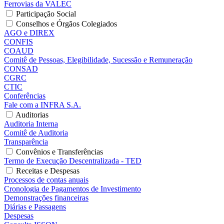
Ferrovias da VALEC
Participação Social
Conselhos e Órgãos Colegiados
AGO e DIREX
CONFIS
COAUD
Comitê de Pessoas, Elegibilidade, Sucessão e Remuneração
CONSAD
CGRC
CTIC
Conferências
Fale com a INFRA S.A.
Auditorias
Auditoria Interna
Comitê de Auditoria
Transparência
Convênios e Transferências
Termo de Execução Descentralizada - TED
Receitas e Despesas
Processos de contas anuais
Cronologia de Pagamentos de Investimento
Demonstrações financeiras
Diárias e Passagens
Despesas