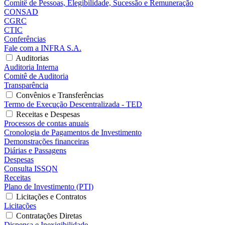
Comitê de Pessoas, Elegibilidade, Sucessão e Remuneração
CONSAD
CGRC
CTIC
Conferências
Fale com a INFRA S.A.
Auditorias
Auditoria Interna
Comitê de Auditoria
Transparência
Convênios e Transferências
Termo de Execução Descentralizada - TED
Receitas e Despesas
Processos de contas anuais
Cronologia de Pagamentos de Investimento
Demonstrações financeiras
Diárias e Passagens
Despesas
Consulta ISSQN
Receitas
Plano de Investimento (PTI)
Licitações e Contratos
Licitações
Contratações Diretas
Dispensa e Inexigibilidade