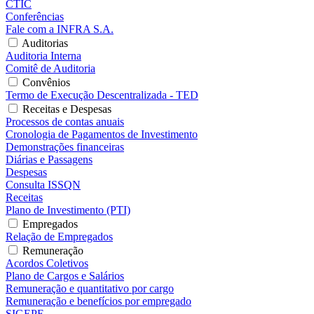
CTIC
Conferências
Fale com a INFRA S.A.
Auditorias
Auditoria Interna
Comitê de Auditoria
Convênios
Termo de Execução Descentralizada - TED
Receitas e Despesas
Processos de contas anuais
Cronologia de Pagamentos de Investimento
Demonstrações financeiras
Diárias e Passagens
Despesas
Consulta ISSQN
Receitas
Plano de Investimento (PTI)
Empregados
Relação de Empregados
Remuneração
Acordos Coletivos
Plano de Cargos e Salários
Remuneração e quantitativo por cargo
Remuneração e benefícios por empregado
SIGEPE