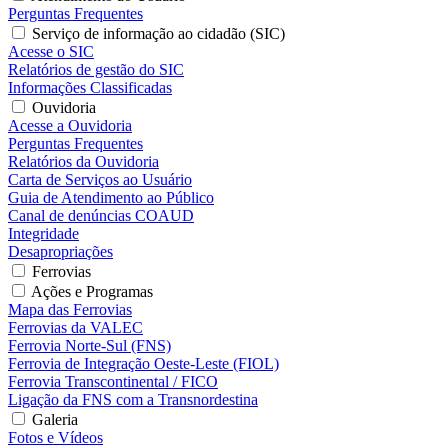
Perguntas Frequentes
Serviço de informação ao cidadão (SIC)
Acesse o SIC
Relatórios de gestão do SIC
Informações Classificadas
Ouvidoria
Acesse a Ouvidoria
Perguntas Frequentes
Relatórios da Ouvidoria
Carta de Serviços ao Usuário
Guia de Atendimento ao Público
Canal de denúncias COAUD
Integridade
Desapropriações
Ferrovias
Ações e Programas
Mapa das Ferrovias
Ferrovias da VALEC
Ferrovia Norte-Sul (FNS)
Ferrovia de Integração Oeste-Leste (FIOL)
Ferrovia Transcontinental / FICO
Ligação da FNS com a Transnordestina
Galeria
Fotos e Vídeos