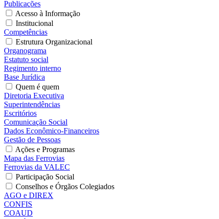
Publicações
Acesso à Informação
Institucional
Competências
Estrutura Organizacional
Organograma
Estatuto social
Regimento interno
Base Jurídica
Quem é quem
Diretoria Executiva
Superintendências
Escritórios
Comunicação Social
Dados Econômico-Financeiros
Gestão de Pessoas
Ações e Programas
Mapa das Ferrovias
Ferrovias da VALEC
Participação Social
Conselhos e Órgãos Colegiados
AGO e DIREX
CONFIS
COAUD