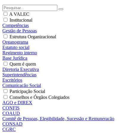
A VALEC
Institucional
Competências
Gestão de Pessoas
Estrutura Organizacional
Organograma
Estatuto social
Regimento interno
Base Jurídica
Quem é quem
Diretoria Executiva
Superintendências
Escritórios
Comunicação Social
Participação Social
Conselhos e Órgãos Colegiados
AGO e DIREX
CONFIS
COAUD
Comitê de Pessoas, Elegibilidade, Sucessão e Remuneração
CONSAD
CGRC