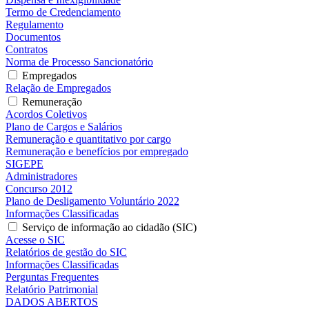
Termo de Credenciamento
Regulamento
Documentos
Contratos
Norma de Processo Sancionatório
Empregados
Relação de Empregados
Remuneração
Acordos Coletivos
Plano de Cargos e Salários
Remuneração e quantitativo por cargo
Remuneração e benefícios por empregado
SIGEPE
Administradores
Concurso 2012
Plano de Desligamento Voluntário 2022
Informações Classificadas
Serviço de informação ao cidadão (SIC)
Acesse o SIC
Relatórios de gestão do SIC
Informações Classificadas
Perguntas Frequentes
Relatório Patrimonial
DADOS ABERTOS