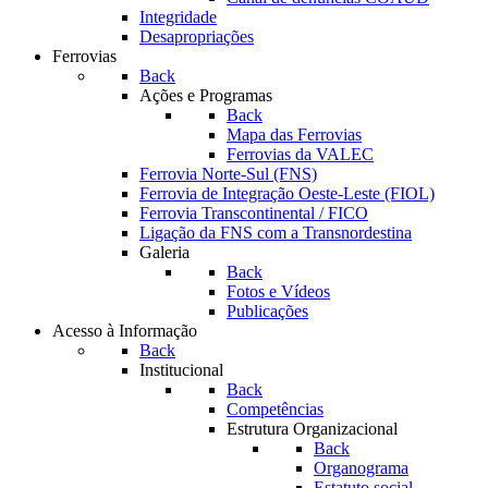
Integridade
Desapropriações
Ferrovias
Back
Ações e Programas
Back
Mapa das Ferrovias
Ferrovias da VALEC
Ferrovia Norte-Sul (FNS)
Ferrovia de Integração Oeste-Leste (FIOL)
Ferrovia Transcontinental / FICO
Ligação da FNS com a Transnordestina
Galeria
Back
Fotos e Vídeos
Publicações
Acesso à Informação
Back
Institucional
Back
Competências
Estrutura Organizacional
Back
Organograma
Estatuto social