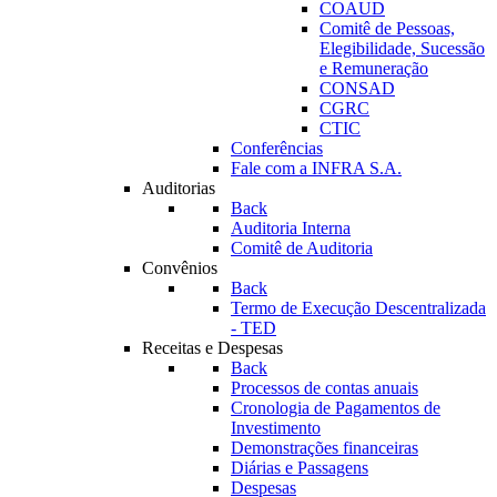
COAUD
Comitê de Pessoas,
Elegibilidade, Sucessão
e Remuneração
CONSAD
CGRC
CTIC
Conferências
Fale com a INFRA S.A.
Auditorias
Back
Auditoria Interna
Comitê de Auditoria
Convênios
Back
Termo de Execução Descentralizada
- TED
Receitas e Despesas
Back
Processos de contas anuais
Cronologia de Pagamentos de
Investimento
Demonstrações financeiras
Diárias e Passagens
Despesas