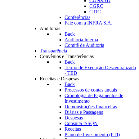
CONSAD
CGRC
CTIC
Conferências
Fale com a INFRA S.A.
Auditorias
Back
Auditoria Interna
Comitê de Auditoria
Transparência
Convênios e Transferências
Back
Termo de Execução Descentralizada
- TED
Receitas e Despesas
Back
Processos de contas anuais
Cronologia de Pagamentos de
Investimento
Demonstrações financeiras
Diárias e Passagens
Despesas
Consulta ISSQN
Receitas
Plano de Investimento (PTI)