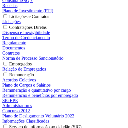
Consulta ISSQN
Receitas
Plano de Investimento (PTI)
Licitações e Contratos
Licitações
Contratações Diretas
Dispensa e Inexigibilidade
Termo de Credenciamento
Regulamento
Documentos
Contratos
Norma de Processo Sancionatório
Empregados
Relação de Empregados
Remuneração
Acordos Coletivos
Plano de Cargos e Salários
Remuneração e quantitativo por cargo
Remuneração e benefícios por empregado
SIGEPE
Administradores
Concurso 2012
Plano de Desligamento Voluntário 2022
Informações Classificadas
Serviço de informação ao cidadão (SIC)