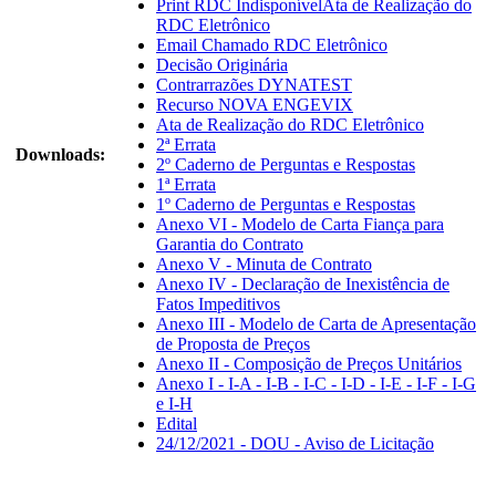
Print RDC IndisponívelAta de Realização do
RDC Eletrônico
Email Chamado RDC Eletrônico
Decisão Originária
Contrarrazões DYNATEST
Recurso NOVA ENGEVIX
Ata de Realização do RDC Eletrônico
2ª Errata
Downloads:
2º Caderno de Perguntas e Respostas
1ª Errata
1º Caderno de Perguntas e Respostas
Anexo VI - Modelo de Carta Fiança para
Garantia do Contrato
Anexo V - Minuta de Contrato
Anexo IV - Declaração de Inexistência de
Fatos Impeditivos
Anexo III - Modelo de Carta de Apresentação
de Proposta de Preços
Anexo II - Composição de Preços Unitários
Anexo I - I-A - I-B - I-C - I-D - I-E - I-F - I-G
e I-H
Edital
24/12/2021 - DOU - Aviso de Licitação