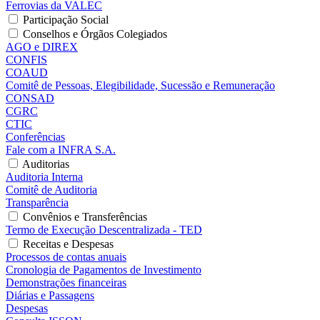
Ferrovias da VALEC
Participação Social
Conselhos e Órgãos Colegiados
AGO e DIREX
CONFIS
COAUD
Comitê de Pessoas, Elegibilidade, Sucessão e Remuneração
CONSAD
CGRC
CTIC
Conferências
Fale com a INFRA S.A.
Auditorias
Auditoria Interna
Comitê de Auditoria
Transparência
Convênios e Transferências
Termo de Execução Descentralizada - TED
Receitas e Despesas
Processos de contas anuais
Cronologia de Pagamentos de Investimento
Demonstrações financeiras
Diárias e Passagens
Despesas