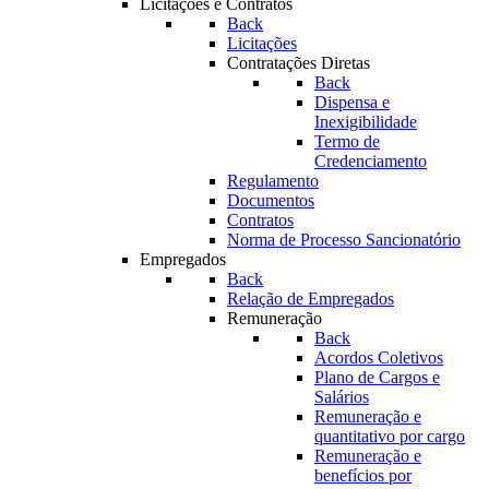
Licitações e Contratos
Back
Licitações
Contratações Diretas
Back
Dispensa e
Inexigibilidade
Termo de
Credenciamento
Regulamento
Documentos
Contratos
Norma de Processo Sancionatório
Empregados
Back
Relação de Empregados
Remuneração
Back
Acordos Coletivos
Plano de Cargos e
Salários
Remuneração e
quantitativo por cargo
Remuneração e
benefícios por