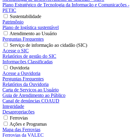
Plano Estratégico de Tecnologia da Informação e Comunicações -
PETIC
Sustentabilidade
Patrimônio
Plano de logística sustentável
Atendimento ao Usuário
Perguntas Frequentes
Serviço de informação ao cidadão (SIC)
Acesse o SIC
Relatórios de gestão do SIC
Informações Classificadas
Ouvidoria
Acesse a Ouvidoria
Perguntas Frequentes
Relatórios da Ouvidoria
Carta de Serviços ao Usuário
Guia de Atendimento ao Público
Canal de denúncias COAUD
Integridade
Desapropriações
Ferrovias
Ações e Programas
Mapa das Ferrovias
Ferrovias da VALEC