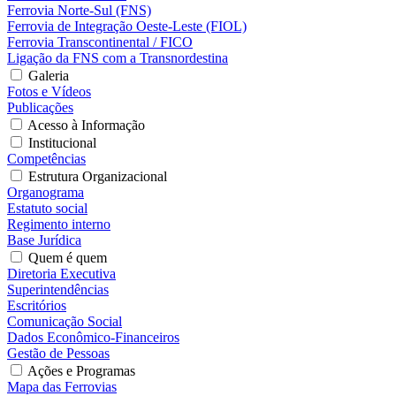
Ferrovia Norte-Sul (FNS)
Ferrovia de Integração Oeste-Leste (FIOL)
Ferrovia Transcontinental / FICO
Ligação da FNS com a Transnordestina
Galeria
Fotos e Vídeos
Publicações
Acesso à Informação
Institucional
Competências
Estrutura Organizacional
Organograma
Estatuto social
Regimento interno
Base Jurídica
Quem é quem
Diretoria Executiva
Superintendências
Escritórios
Comunicação Social
Dados Econômico-Financeiros
Gestão de Pessoas
Ações e Programas
Mapa das Ferrovias