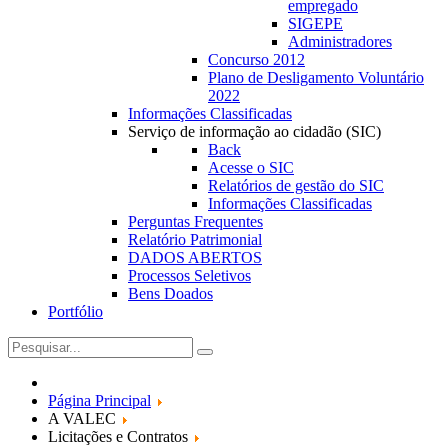
empregado
SIGEPE
Administradores
Concurso 2012
Plano de Desligamento Voluntário
2022
Informações Classificadas
Serviço de informação ao cidadão (SIC)
Back
Acesse o SIC
Relatórios de gestão do SIC
Informações Classificadas
Perguntas Frequentes
Relatório Patrimonial
DADOS ABERTOS
Processos Seletivos
Bens Doados
Portfólio
Página Principal
A VALEC
Licitações e Contratos