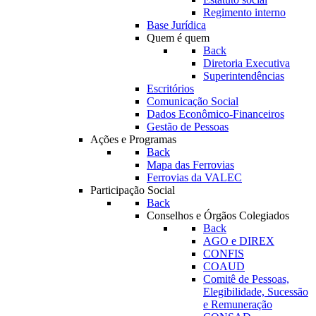
Regimento interno
Base Jurídica
Quem é quem
Back
Diretoria Executiva
Superintendências
Escritórios
Comunicação Social
Dados Econômico-Financeiros
Gestão de Pessoas
Ações e Programas
Back
Mapa das Ferrovias
Ferrovias da VALEC
Participação Social
Back
Conselhos e Órgãos Colegiados
Back
AGO e DIREX
CONFIS
COAUD
Comitê de Pessoas,
Elegibilidade, Sucessão
e Remuneração