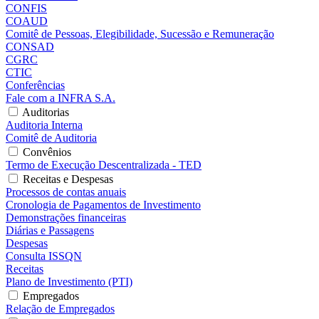
CONFIS
COAUD
Comitê de Pessoas, Elegibilidade, Sucessão e Remuneração
CONSAD
CGRC
CTIC
Conferências
Fale com a INFRA S.A.
Auditorias
Auditoria Interna
Comitê de Auditoria
Convênios
Termo de Execução Descentralizada - TED
Receitas e Despesas
Processos de contas anuais
Cronologia de Pagamentos de Investimento
Demonstrações financeiras
Diárias e Passagens
Despesas
Consulta ISSQN
Receitas
Plano de Investimento (PTI)
Empregados
Relação de Empregados