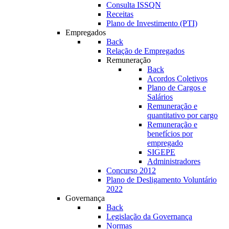
Consulta ISSQN
Receitas
Plano de Investimento (PTI)
Empregados
Back
Relação de Empregados
Remuneração
Back
Acordos Coletivos
Plano de Cargos e
Salários
Remuneração e
quantitativo por cargo
Remuneração e
benefícios por
empregado
SIGEPE
Administradores
Concurso 2012
Plano de Desligamento Voluntário
2022
Governança
Back
Legislação da Governança
Normas