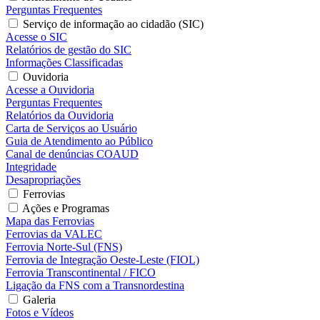
Perguntas Frequentes
Serviço de informação ao cidadão (SIC)
Acesse o SIC
Relatórios de gestão do SIC
Informações Classificadas
Ouvidoria
Acesse a Ouvidoria
Perguntas Frequentes
Relatórios da Ouvidoria
Carta de Serviços ao Usuário
Guia de Atendimento ao Público
Canal de denúncias COAUD
Integridade
Desapropriações
Ferrovias
Ações e Programas
Mapa das Ferrovias
Ferrovias da VALEC
Ferrovia Norte-Sul (FNS)
Ferrovia de Integração Oeste-Leste (FIOL)
Ferrovia Transcontinental / FICO
Ligação da FNS com a Transnordestina
Galeria
Fotos e Vídeos