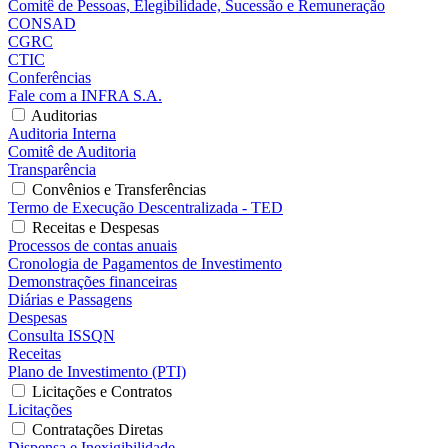
Comitê de Pessoas, Elegibilidade, Sucessão e Remuneração
CONSAD
CGRC
CTIC
Conferências
Fale com a INFRA S.A.
Auditorias
Auditoria Interna
Comitê de Auditoria
Transparência
Convênios e Transferências
Termo de Execução Descentralizada - TED
Receitas e Despesas
Processos de contas anuais
Cronologia de Pagamentos de Investimento
Demonstrações financeiras
Diárias e Passagens
Despesas
Consulta ISSQN
Receitas
Plano de Investimento (PTI)
Licitações e Contratos
Licitações
Contratações Diretas
Dispensa e Inexigibilidade