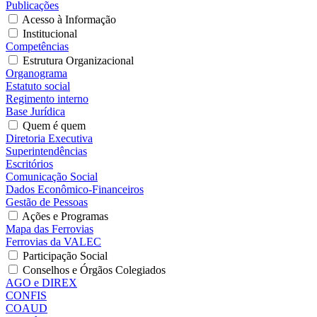
Publicações
Acesso à Informação
Institucional
Competências
Estrutura Organizacional
Organograma
Estatuto social
Regimento interno
Base Jurídica
Quem é quem
Diretoria Executiva
Superintendências
Escritórios
Comunicação Social
Dados Econômico-Financeiros
Gestão de Pessoas
Ações e Programas
Mapa das Ferrovias
Ferrovias da VALEC
Participação Social
Conselhos e Órgãos Colegiados
AGO e DIREX
CONFIS
COAUD