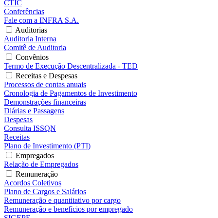
CTIC
Conferências
Fale com a INFRA S.A.
Auditorias
Auditoria Interna
Comitê de Auditoria
Convênios
Termo de Execução Descentralizada - TED
Receitas e Despesas
Processos de contas anuais
Cronologia de Pagamentos de Investimento
Demonstrações financeiras
Diárias e Passagens
Despesas
Consulta ISSQN
Receitas
Plano de Investimento (PTI)
Empregados
Relação de Empregados
Remuneração
Acordos Coletivos
Plano de Cargos e Salários
Remuneração e quantitativo por cargo
Remuneração e benefícios por empregado
SIGEPE