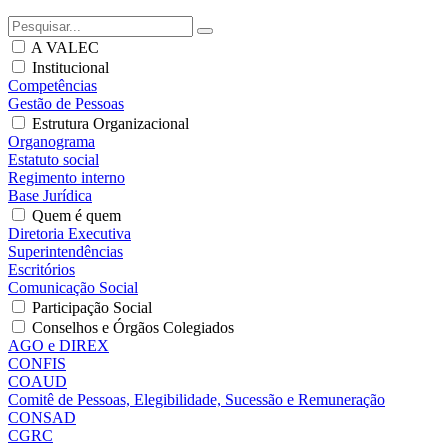
A VALEC
Institucional
Competências
Gestão de Pessoas
Estrutura Organizacional
Organograma
Estatuto social
Regimento interno
Base Jurídica
Quem é quem
Diretoria Executiva
Superintendências
Escritórios
Comunicação Social
Participação Social
Conselhos e Órgãos Colegiados
AGO e DIREX
CONFIS
COAUD
Comitê de Pessoas, Elegibilidade, Sucessão e Remuneração
CONSAD
CGRC