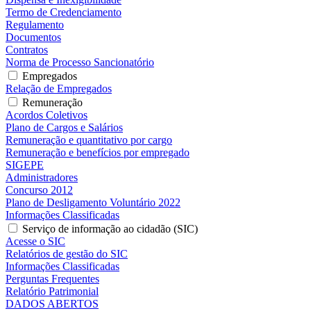
Termo de Credenciamento
Regulamento
Documentos
Contratos
Norma de Processo Sancionatório
Empregados
Relação de Empregados
Remuneração
Acordos Coletivos
Plano de Cargos e Salários
Remuneração e quantitativo por cargo
Remuneração e benefícios por empregado
SIGEPE
Administradores
Concurso 2012
Plano de Desligamento Voluntário 2022
Informações Classificadas
Serviço de informação ao cidadão (SIC)
Acesse o SIC
Relatórios de gestão do SIC
Informações Classificadas
Perguntas Frequentes
Relatório Patrimonial
DADOS ABERTOS