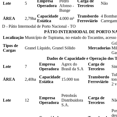
Empresa
Pedro
Carga de
Lote
5
Não
Operadora
Afonso -
Terceiros
Bunge
Capacidade
Transbordo
4 Bombas
ÁREA
2,79ha
4.000 m³
Estática
Ferroviário
Carregam
D - Pátio Intermodal de Porto Nacional - TO
PÁTIO INTERMODAL DE PORTO N
Localização
Município de Tupirama, no estado do Tocantins, acesso
Grã
Tipos de
Granel Líquido, Granel Sólido
Mercadorias
Mil
Cargas
Gas
Dados de Capacidade e Operação dos T
Empresa
Agrex do
Carga de
Lote
7
Si
Operadora
Brasil da S.A
Terceiros
Tul
Capacidade
Transbordo
ÁREA
2,40ha
15.000 ton
ton
Estática
Ferroviário
2 v
Petrobrás
Empresa
Carga de
Lote
12
Distribuidora
Nã
Operadora
Terceiros
S.A.
Pos
des