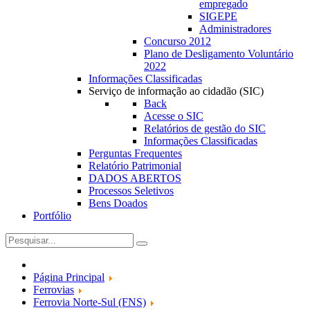
empregado
SIGEPE
Administradores
Concurso 2012
Plano de Desligamento Voluntário
2022
Informações Classificadas
Serviço de informação ao cidadão (SIC)
Back
Acesse o SIC
Relatórios de gestão do SIC
Informações Classificadas
Perguntas Frequentes
Relatório Patrimonial
DADOS ABERTOS
Processos Seletivos
Bens Doados
Portfólio
Página Principal
Ferrovias
Ferrovia Norte-Sul (FNS)