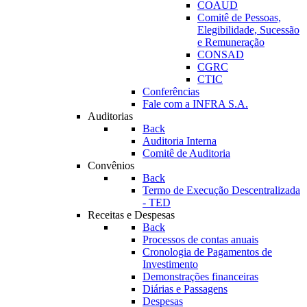
COAUD
Comitê de Pessoas,
Elegibilidade, Sucessão
e Remuneração
CONSAD
CGRC
CTIC
Conferências
Fale com a INFRA S.A.
Auditorias
Back
Auditoria Interna
Comitê de Auditoria
Convênios
Back
Termo de Execução Descentralizada
- TED
Receitas e Despesas
Back
Processos de contas anuais
Cronologia de Pagamentos de
Investimento
Demonstrações financeiras
Diárias e Passagens
Despesas