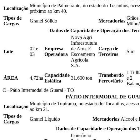
Município de Palmeirante, no estado do Tocantins, aces
Localização
próximo ao km 40.
Tipos de
Grãos 
Granel Sólido
Mercadorias
Cargas
Milho/
Dados de Capacidade e Operação dos Ter
Nova Agri
Infraestrutura
02 e
Empresa
de Arm. E
Carga de
Lote
Sim
03
Operadora
Escoamento
Terceiros
Agrícola
S.A.
1 Tulh
Capacidade
Transbordo
ÁREA
4,72ha
31.600 ton
e 2
Estática
Ferroviário
Balanç
C - Pátio Intermodal de Guaraí - TO
PÁTIO INTERMODAL DE GUA
Município de Tupirama, no estado do Tocantins, acesso
Localização
ao km 21.
Tipos de
Granel Líquido
Mercadorias
Alcool e 
Cargas
Dados de Capacidade e Operação dos T
Consórcio