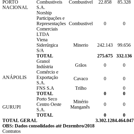
PORTO
Combustiveis
Combustivel
22.858
85.328
NACIONAL
S.A.
Norship
Participações e
Representações
Combustivel
0
0
Comerciais
LTDA
Viena
Siderúrgica
Minerio
242.143
99.656
S/A
TOTAL
275.675
332.136
Granol
Grãos
0
0
Indústria
Comércio e
ANÁPOLIS
Exportação
Cavaco
0
0
S.A.
FNS S.A
Trilho
0
TOTAL
0
0
Porto Seco
Minério
Centro Oeste
0
0
GURUPI
Manganês
S.A.
TOTAL
0
0
TOTAL GERAL
3.302.128
4.464.047
OBS: Dados consolidados até Dezembro/2018
Contratos