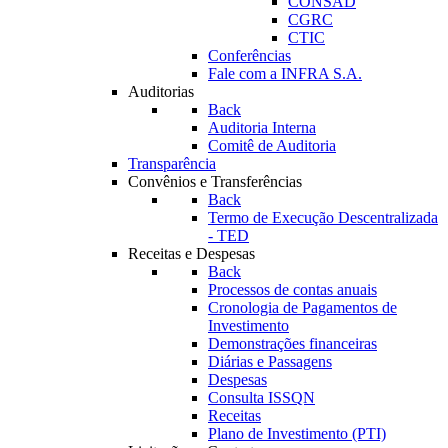
CONSAD
CGRC
CTIC
Conferências
Fale com a INFRA S.A.
Auditorias
Back
Auditoria Interna
Comitê de Auditoria
Transparência
Convênios e Transferências
Back
Termo de Execução Descentralizada
- TED
Receitas e Despesas
Back
Processos de contas anuais
Cronologia de Pagamentos de
Investimento
Demonstrações financeiras
Diárias e Passagens
Despesas
Consulta ISSQN
Receitas
Plano de Investimento (PTI)