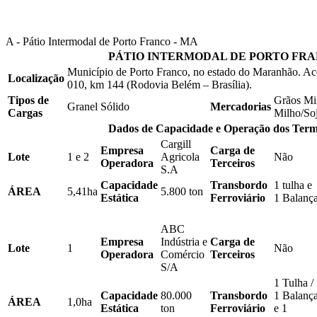
A - Pátio Intermodal de Porto Franco - MA
PÁTIO INTERMODAL DE PORTO FR
Município de Porto Franco, no estado do Maranhão. Ac
Localização
010, km 144 (Rodovia Belém – Brasília).
Tipos de
Grãos Mil
Granel Sólido
Mercadorias
Cargas
Milho/So
Dados de Capacidade e Operação dos Term
Cargill
Empresa
Carga de
Lote
1 e 2
Agricola
Não
Operadora
Terceiros
S.A
Capacidade
Transbordo
1 tulha e
ÁREA
5,41ha
5.800 ton
Estática
Ferroviário
1 Balanç
ABC
Empresa
Indústria e
Carga de
Lote
1
Não
Operadora
Comércio
Terceiros
S/A
1 Tulha /
Capacidade
80.000
Transbordo
1 Balanç
ÁREA
1,0ha
Estática
ton
Ferroviário
e 1