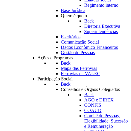
Regimento interno
Base Jurídica
Quem é quem
Back
Diretoria Executiva
Superintendências
Escritórios
Comunicação Social
Dados Econômico-Financeiros
Gestão de Pessoas
Ações e Programas
Back
Mapa das Ferrovias
Ferrovias da VALEC
Participação Social
Back
Conselhos e Órgãos Colegiados
Back
AGO e DIREX
CONFIS
COAUD
Comitê de Pessoas,
Elegibilidade, Sucessão
e Remuneração