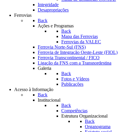
Integridade
Desapropriações
Ferrovias
Back
Ações e Programas
Back
Mapa das Ferrovias
Ferrovias da VALEC
Ferrovia Norte-Sul (FNS)
Ferrovia de Integração Oeste-Leste (FIOL)
Ferrovia Transcontinental / FICO
Ligação da FNS com a Transnordestina
Galeria
Back
Fotos e Vídeos
Publicações
Acesso à Informação
Back
Institucional
Back
Competências
Estrutura Organizacional
Back
Organograma
Estatuto social