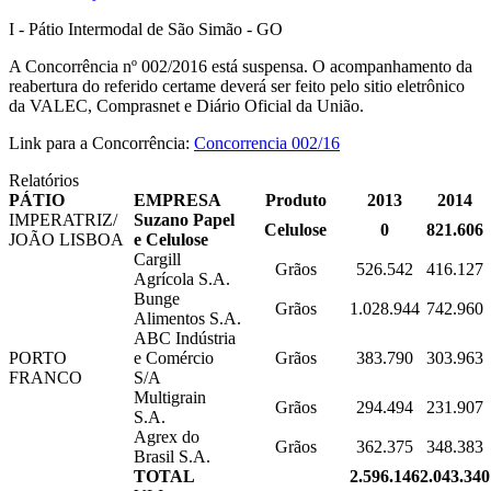
I - Pátio Intermodal de São Simão - GO
A Concorrência nº 002/2016 está suspensa. O acompanhamento da
reabertura do referido certame deverá ser feito pelo sitio eletrônico
da VALEC, Comprasnet e Diário Oficial da União.
Link para a Concorrência:
Concorrencia 002/16
Relatórios
PÁTIO
EMPRESA
Produto
2013
2014
IMPERATRIZ/
Suzano Papel
Celulose
0
821.606
JOÃO LISBOA
e Celulose
Cargill
Grãos
526.542
416.127
Agrícola S.A.
Bunge
Grãos
1.028.944
742.960
Alimentos S.A.
ABC Indústria
PORTO
e Comércio
Grãos
383.790
303.963
FRANCO
S/A
Multigrain
Grãos
294.494
231.907
S.A.
Agrex do
Grãos
362.375
348.383
Brasil S.A.
TOTAL
2.596.146
2.043.340