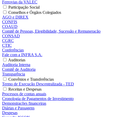
Ferrovias da VALEC
Participação Social
Conselhos e Órgãos Colegiados
AGO e DIREX
CONFIS
COAUD
Comitê de Pessoas, Elegibilidade, Sucessão e Remuneração
CONSAD
CGRC
CTIC
Conferências
Fale com a INFRA S.A.
Auditorias
Auditoria Interna
Comitê de Auditoria
Transparência
Convênios e Transferências
Termo de Execução Descentralizada - TED
Receitas e Despesas
Processos de contas anuais
Cronologia de Pagamentos de Investimento
Demonstrações financeiras
Diárias e Passagens
Despesas