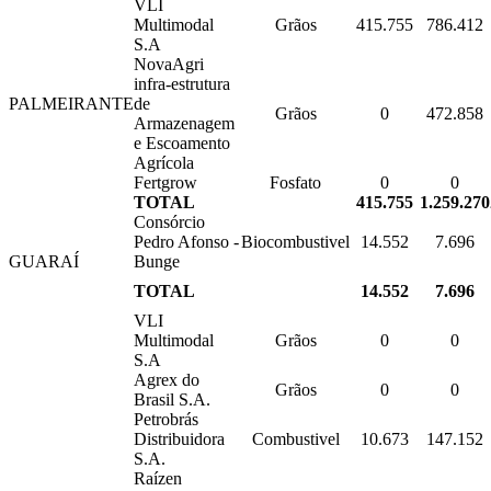
VLI
Multimodal
Grãos
415.755
786.412
S.A
NovaAgri
infra-estrutura
PALMEIRANTE
de
Grãos
0
472.858
Armazenagem
e Escoamento
Agrícola
Fertgrow
Fosfato
0
0
TOTAL
415.755
1.259.270
Consórcio
Pedro Afonso -
Biocombustivel
14.552
7.696
GUARAÍ
Bunge
TOTAL
14.552
7.696
VLI
Multimodal
Grãos
0
0
S.A
Agrex do
Grãos
0
0
Brasil S.A.
Petrobrás
Distribuidora
Combustivel
10.673
147.152
S.A.
Raízen