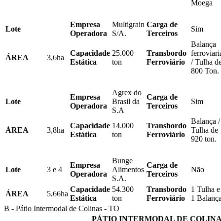
Moega
Empresa
Multigrain
Carga de
Lote
Sim
Operadora
S/A.
Terceiros
Balança
Capacidade
25.000
Transbordo
ferroviari
ÁREA
3,6ha
Estática
ton
Ferroviário
/ Tulha d
800 Ton.
Agrex do
Empresa
Carga de
Lote
Brasil da
Sim
Operadora
Terceiros
S.A
Balança /
Capacidade
14.000
Transbordo
ÁREA
3,8ha
Tulha de
Estática
ton
Ferroviário
920 ton.
Bunge
Empresa
Carga de
Lote
3 e 4
Alimentos
Não
Operadora
Terceiros
S.A.
Capacidade
54.300
Transbordo
1 Tulha e
ÁREA
5,66ha
Estática
ton
Ferroviário
1 Balanç
B - Pátio Intermodal de Colinas - TO
PÁTIO INTERMODAL DE COLIN