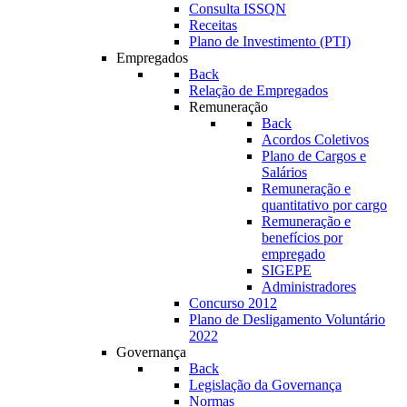
Consulta ISSQN
Receitas
Plano de Investimento (PTI)
Empregados
Back
Relação de Empregados
Remuneração
Back
Acordos Coletivos
Plano de Cargos e
Salários
Remuneração e
quantitativo por cargo
Remuneração e
benefícios por
empregado
SIGEPE
Administradores
Concurso 2012
Plano de Desligamento Voluntário
2022
Governança
Back
Legislação da Governança
Normas