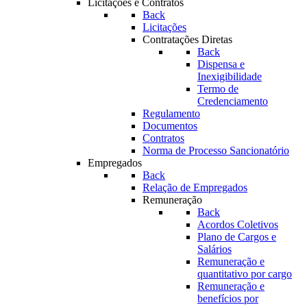
Licitações e Contratos
Back
Licitações
Contratações Diretas
Back
Dispensa e
Inexigibilidade
Termo de
Credenciamento
Regulamento
Documentos
Contratos
Norma de Processo Sancionatório
Empregados
Back
Relação de Empregados
Remuneração
Back
Acordos Coletivos
Plano de Cargos e
Salários
Remuneração e
quantitativo por cargo
Remuneração e
benefícios por