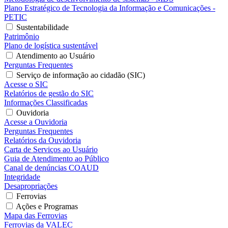
Plano Estratégico de Tecnologia da Informação e Comunicações -
PETIC
Sustentabilidade
Patrimônio
Plano de logística sustentável
Atendimento ao Usuário
Perguntas Frequentes
Serviço de informação ao cidadão (SIC)
Acesse o SIC
Relatórios de gestão do SIC
Informações Classificadas
Ouvidoria
Acesse a Ouvidoria
Perguntas Frequentes
Relatórios da Ouvidoria
Carta de Serviços ao Usuário
Guia de Atendimento ao Público
Canal de denúncias COAUD
Integridade
Desapropriações
Ferrovias
Ações e Programas
Mapa das Ferrovias
Ferrovias da VALEC