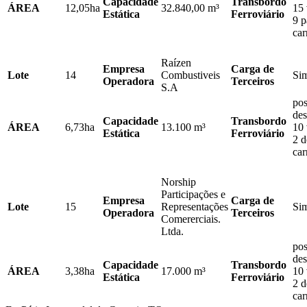
Capacidade
Transbordo
ÁREA
12,05ha
32.840,00 m³
15 
Estática
Ferroviário
9 p
ca
Raízen
Empresa
Carga de
Lote
14
Combustiveis
Si
Operadora
Terceiros
S.A
pos
des
Capacidade
Transbordo
ÁREA
6,73ha
13.100 m³
10 
Estática
Ferroviário
2 d
ca
Norship
Participações e
Empresa
Carga de
Lote
15
Representações
Si
Operadora
Terceiros
Comererciais.
Ltda.
pos
des
Capacidade
Transbordo
ÁREA
3,38ha
17.000 m³
10 
Estática
Ferroviário
2 d
ca