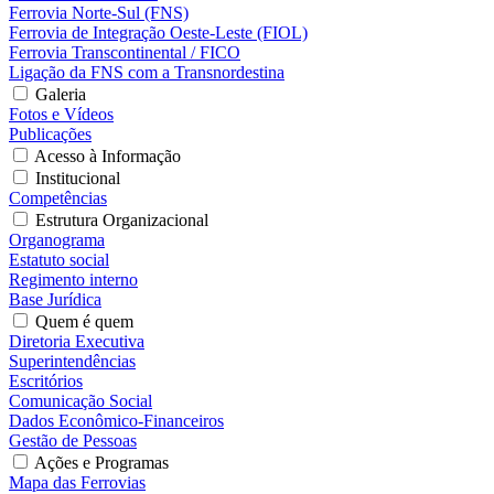
Ferrovia Norte-Sul (FNS)
Ferrovia de Integração Oeste-Leste (FIOL)
Ferrovia Transcontinental / FICO
Ligação da FNS com a Transnordestina
Galeria
Fotos e Vídeos
Publicações
Acesso à Informação
Institucional
Competências
Estrutura Organizacional
Organograma
Estatuto social
Regimento interno
Base Jurídica
Quem é quem
Diretoria Executiva
Superintendências
Escritórios
Comunicação Social
Dados Econômico-Financeiros
Gestão de Pessoas
Ações e Programas
Mapa das Ferrovias