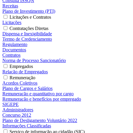
Consulta ISSQN
Receitas
Plano de Investimento (PTI)
Licitações e Contratos
Licitações
Contratações Diretas
Dispensa e Inexigibilidade
Termo de Credenciamento
Regulamento
Documentos
Contratos
Norma de Processo Sancionatório
Empregados
Relação de Empregados
Remuneração
Acordos Coletivos
Plano de Cargos e Salários
Remuneração e quantitativo por cargo
Remuneração e benefícios por empregado
SIGEPE
Administradores
Concurso 2012
Plano de Desligamento Voluntário 2022
Informações Classificadas
Serviço de informação ao cidadão (SIC)