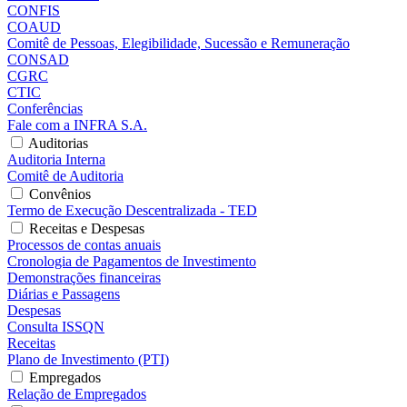
CONFIS
COAUD
Comitê de Pessoas, Elegibilidade, Sucessão e Remuneração
CONSAD
CGRC
CTIC
Conferências
Fale com a INFRA S.A.
Auditorias
Auditoria Interna
Comitê de Auditoria
Convênios
Termo de Execução Descentralizada - TED
Receitas e Despesas
Processos de contas anuais
Cronologia de Pagamentos de Investimento
Demonstrações financeiras
Diárias e Passagens
Despesas
Consulta ISSQN
Receitas
Plano de Investimento (PTI)
Empregados
Relação de Empregados