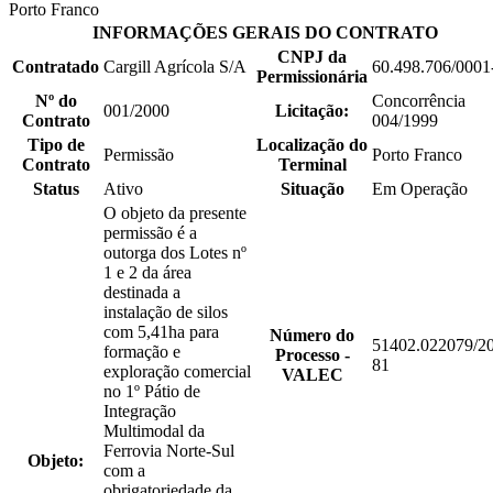
Porto Franco
INFORMAÇÕES GERAIS DO CONTRATO
CNPJ da
Contratado
Cargill Agrícola S/A
60.498.706/0001
Permissionária
Nº do
Concorrência
001/2000
Licitação:
Contrato
004/1999
Tipo de
Localização do
Permissão
Porto Franco
Contrato
Terminal
Status
Ativo
Situação
Em Operação
O objeto da presente
permissão é a
outorga dos Lotes nº
1 e 2 da área
destinada a
instalação de silos
com 5,41ha para
Número do
51402.022079/2
formação e
Processo -
81
exploração comercial
VALEC
no 1º Pátio de
Integração
Multimodal da
Ferrovia Norte-Sul
Objeto:
com a
obrigatoriedade da