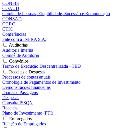
CONFIS
COAUD
Comitê de Pessoas, Elegibilidade, Sucessão e Remuneração
CONSAD
CGRC
CTIC
Conferências
Fale com a INFRA S.A.
Auditorias
Auditoria Interna
Comitê de Auditoria
Convênios
Termo de Execução Descentralizada - TED
Receitas e Despesas
Processos de contas anuais
Cronologia de Pagamentos de Investimento
Demonstrações financeiras
Diárias e Passagens
Despesas
Consulta ISSQN
Receitas
Plano de Investimento (PTI)
Empregados
Relação de Empregados