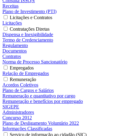
Consulta ISSQN
Receitas
Plano de Investimento (PTI)
Licitações e Contratos
Licitações
Contratações Diretas
Dispensa e Inexigibilidade
Termo de Credenciamento
Regulamento
Documentos
Contratos
Norma de Processo Sancionatório
Empregados
Relação de Empregados
Remuneração
Acordos Coletivos
Plano de Cargos e Salários
Remuneração e quantitativo por cargo
Remuneração e benefícios por empregado
SIGEPE
Administradores
Concurso 2012
Plano de Desligamento Voluntário 2022
Informações Classificadas
Serviço de informação ao cidadão (SIC)