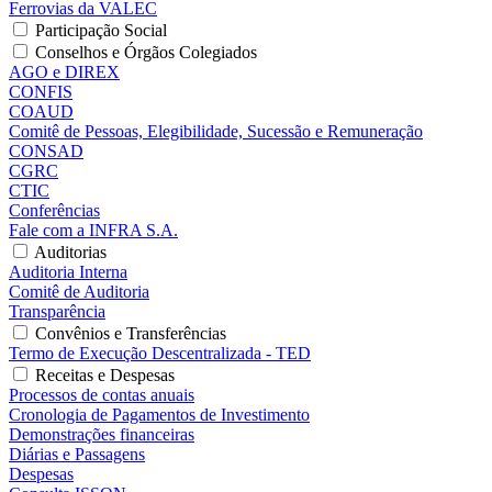
Ferrovias da VALEC
Participação Social
Conselhos e Órgãos Colegiados
AGO e DIREX
CONFIS
COAUD
Comitê de Pessoas, Elegibilidade, Sucessão e Remuneração
CONSAD
CGRC
CTIC
Conferências
Fale com a INFRA S.A.
Auditorias
Auditoria Interna
Comitê de Auditoria
Transparência
Convênios e Transferências
Termo de Execução Descentralizada - TED
Receitas e Despesas
Processos de contas anuais
Cronologia de Pagamentos de Investimento
Demonstrações financeiras
Diárias e Passagens
Despesas