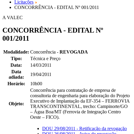
Licitações
CONCORRÊNCIA - EDITAL Nº 001/2011
A VALEC
CONCORRÊNCIA - EDITAL Nº
001/2011
Modalidade:
Concorrência -
REVOGADA
Tipo:
Técnica e Preço
Data:
14/03/2011
Data
19/04/2011
adiada:
Horário:
10h00
Concorrência para contratação de empresa de
consultoria de engenharia para elaboração do Projeto
Executivo de Implantação da EF-354 – FERROVIA
Objeto:
TRANSCONTINENTAL, trecho: Campinorte/GO
– Água Boa/MT (Ferrovia de Integração Centro
Oeste – FICO).
DOU 29/08/2011 - Retificação da revogação
DOU 26/08/2011 - Aviso de revogação