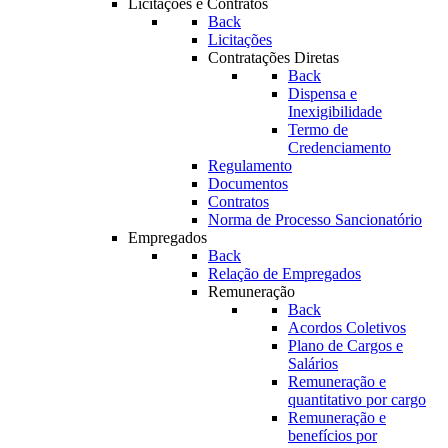
Licitações e Contratos
Back
Licitações
Contratações Diretas
Back
Dispensa e
Inexigibilidade
Termo de
Credenciamento
Regulamento
Documentos
Contratos
Norma de Processo Sancionatório
Empregados
Back
Relação de Empregados
Remuneração
Back
Acordos Coletivos
Plano de Cargos e
Salários
Remuneração e
quantitativo por cargo
Remuneração e
benefícios por