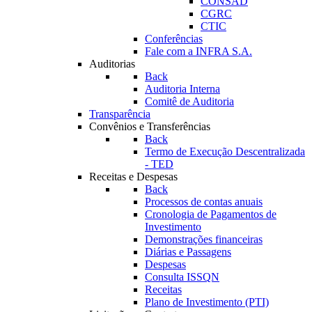
CONSAD
CGRC
CTIC
Conferências
Fale com a INFRA S.A.
Auditorias
Back
Auditoria Interna
Comitê de Auditoria
Transparência
Convênios e Transferências
Back
Termo de Execução Descentralizada
- TED
Receitas e Despesas
Back
Processos de contas anuais
Cronologia de Pagamentos de
Investimento
Demonstrações financeiras
Diárias e Passagens
Despesas
Consulta ISSQN
Receitas
Plano de Investimento (PTI)