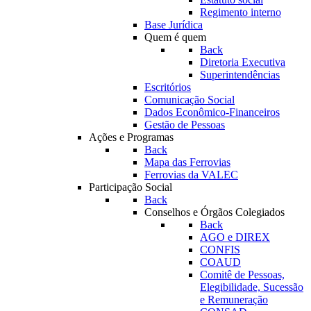
Regimento interno
Base Jurídica
Quem é quem
Back
Diretoria Executiva
Superintendências
Escritórios
Comunicação Social
Dados Econômico-Financeiros
Gestão de Pessoas
Ações e Programas
Back
Mapa das Ferrovias
Ferrovias da VALEC
Participação Social
Back
Conselhos e Órgãos Colegiados
Back
AGO e DIREX
CONFIS
COAUD
Comitê de Pessoas,
Elegibilidade, Sucessão
e Remuneração