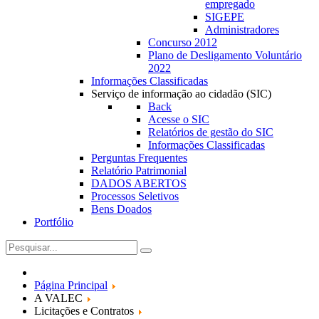
empregado
SIGEPE
Administradores
Concurso 2012
Plano de Desligamento Voluntário
2022
Informações Classificadas
Serviço de informação ao cidadão (SIC)
Back
Acesse o SIC
Relatórios de gestão do SIC
Informações Classificadas
Perguntas Frequentes
Relatório Patrimonial
DADOS ABERTOS
Processos Seletivos
Bens Doados
Portfólio
Página Principal
A VALEC
Licitações e Contratos