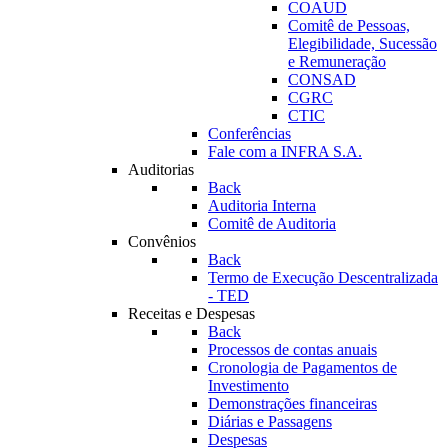
COAUD
Comitê de Pessoas,
Elegibilidade, Sucessão
e Remuneração
CONSAD
CGRC
CTIC
Conferências
Fale com a INFRA S.A.
Auditorias
Back
Auditoria Interna
Comitê de Auditoria
Convênios
Back
Termo de Execução Descentralizada
- TED
Receitas e Despesas
Back
Processos de contas anuais
Cronologia de Pagamentos de
Investimento
Demonstrações financeiras
Diárias e Passagens
Despesas