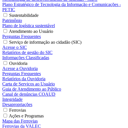
Plano Estratégico de Tecnologia da Informação e Comunicações -
PETIC
Sustentabilidade
Patrimônio
Plano de logística sustentável
Atendimento ao Usuário
Perguntas Frequentes
Serviço de informação ao cidadão (SIC)
Acesse o SIC
Relatórios de gestão do SIC
Informações Classificadas
Ouvidoria
Acesse a Ouvidoria
Perguntas Frequentes
Relatórios da Ouvidoria
Carta de Serviços ao Usuário
Guia de Atendimento ao Público
Canal de denúncias COAUD
Integridade
Desapropriações
Ferrovias
Ações e Programas
Mapa das Ferrovias
Ferrovias da VALEC