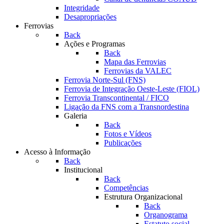
Integridade
Desapropriações
Ferrovias
Back
Ações e Programas
Back
Mapa das Ferrovias
Ferrovias da VALEC
Ferrovia Norte-Sul (FNS)
Ferrovia de Integração Oeste-Leste (FIOL)
Ferrovia Transcontinental / FICO
Ligação da FNS com a Transnordestina
Galeria
Back
Fotos e Vídeos
Publicações
Acesso à Informação
Back
Institucional
Back
Competências
Estrutura Organizacional
Back
Organograma
Estatuto social