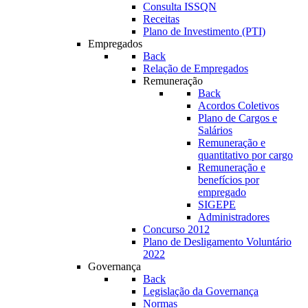
Consulta ISSQN
Receitas
Plano de Investimento (PTI)
Empregados
Back
Relação de Empregados
Remuneração
Back
Acordos Coletivos
Plano de Cargos e
Salários
Remuneração e
quantitativo por cargo
Remuneração e
benefícios por
empregado
SIGEPE
Administradores
Concurso 2012
Plano de Desligamento Voluntário
2022
Governança
Back
Legislação da Governança
Normas