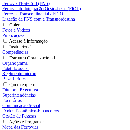
Ferrovia Norte-Sul (FNS)
Ferrovia de Integração Oeste-Leste (FIOL)
Ferrovia Transcontinental / FICO
Ligação da FNS com a Transnordestina
Galeria
Fotos e Vídeos
Publicações
Acesso à Informação
Institucional
Competências
Estrutura Organizacional
Organograma
Estatuto social
Regimento interno
Base Jurídica
Quem é quem
Diretoria Executiva
Superintendências
Escritórios
Comunicação Social
Dados Econômico-Financeiros
Gestão de Pessoas
Ações e Programas
Mapa das Ferrovias