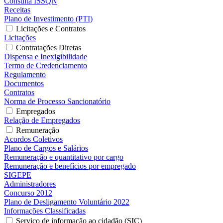
Consulta ISSQN
Receitas
Plano de Investimento (PTI)
Licitações e Contratos
Licitações
Contratações Diretas
Dispensa e Inexigibilidade
Termo de Credenciamento
Regulamento
Documentos
Contratos
Norma de Processo Sancionatório
Empregados
Relação de Empregados
Remuneração
Acordos Coletivos
Plano de Cargos e Salários
Remuneração e quantitativo por cargo
Remuneração e benefícios por empregado
SIGEPE
Administradores
Concurso 2012
Plano de Desligamento Voluntário 2022
Informações Classificadas
Serviço de informação ao cidadão (SIC)