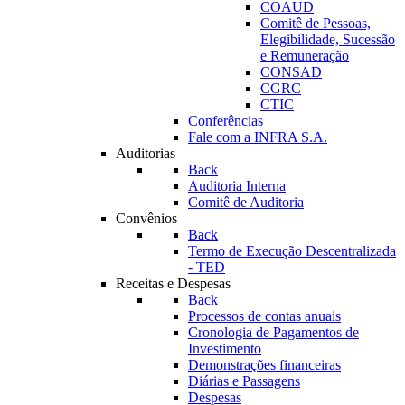
COAUD
Comitê de Pessoas,
Elegibilidade, Sucessão
e Remuneração
CONSAD
CGRC
CTIC
Conferências
Fale com a INFRA S.A.
Auditorias
Back
Auditoria Interna
Comitê de Auditoria
Convênios
Back
Termo de Execução Descentralizada
- TED
Receitas e Despesas
Back
Processos de contas anuais
Cronologia de Pagamentos de
Investimento
Demonstrações financeiras
Diárias e Passagens
Despesas