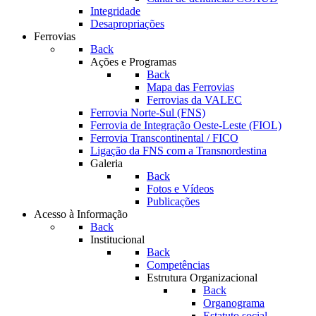
Integridade
Desapropriações
Ferrovias
Back
Ações e Programas
Back
Mapa das Ferrovias
Ferrovias da VALEC
Ferrovia Norte-Sul (FNS)
Ferrovia de Integração Oeste-Leste (FIOL)
Ferrovia Transcontinental / FICO
Ligação da FNS com a Transnordestina
Galeria
Back
Fotos e Vídeos
Publicações
Acesso à Informação
Back
Institucional
Back
Competências
Estrutura Organizacional
Back
Organograma
Estatuto social