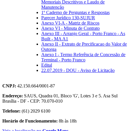
Memoriais Descritivos e Laudo de
Manutenção
1º Caderno de Perguntas e Respostas
Parecer Jurídico 130-SUJUR
Anexo VI-A - Matriz de Riscos
Anexo VI - Minuta de Contrato
Anexo III - Arranjo Geral - Porto Franco - As
Built - MA A1
Anexo II - Extrato de Precificacao do Valor de
Outorga
Anexo I - Termo Referência de Concessão de
Terminal - Porto Franco
Edital
22.07.2019 - DOU - Aviso de Licitação
CNPJ:
42.150.664/0001-87
Endereço:
SAUS, Quadra 01, Bloco 'G', Lotes 3 e 5. Asa Sul
Brasília - DF - CEP: 70.070-010
Telefone:
(61) 2029 6100
Horário de Funcionamento:
8h às 18h
Veja a localização no
Google Maps