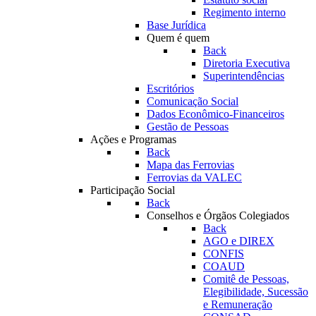
Regimento interno
Base Jurídica
Quem é quem
Back
Diretoria Executiva
Superintendências
Escritórios
Comunicação Social
Dados Econômico-Financeiros
Gestão de Pessoas
Ações e Programas
Back
Mapa das Ferrovias
Ferrovias da VALEC
Participação Social
Back
Conselhos e Órgãos Colegiados
Back
AGO e DIREX
CONFIS
COAUD
Comitê de Pessoas,
Elegibilidade, Sucessão
e Remuneração