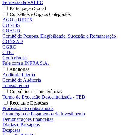
Ferrovias da VALEC
Participação Social
Conselhos e Órgãos Colegiados
AGO e DIREX
CONFIS
COAUD
Comitê de Pessoas, Elegibilidade, Sucessão e Remuneração
CONSAD
CGRC
CTIC
Conferências
Fale com a INFRA S.A.
Auditorias
Auditoria Interna
Comitê de Auditoria
Transparência
Convênios e Transferências
Termo de Execução Descentralizada - TED
Receitas e Despesas
Processos de contas anuais
Cronologia de Pagamentos de Investimento
Demonstrações financeiras
Diárias e Passagens
Despesas