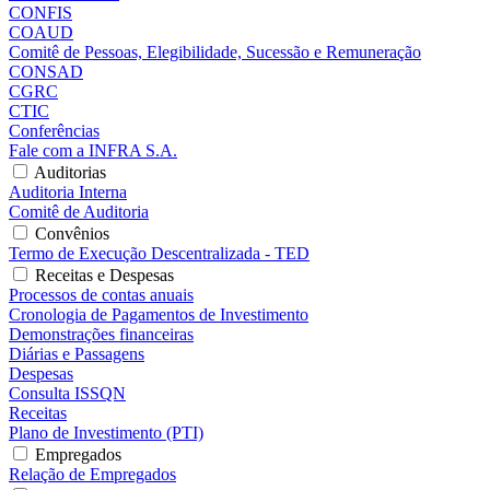
CONFIS
COAUD
Comitê de Pessoas, Elegibilidade, Sucessão e Remuneração
CONSAD
CGRC
CTIC
Conferências
Fale com a INFRA S.A.
Auditorias
Auditoria Interna
Comitê de Auditoria
Convênios
Termo de Execução Descentralizada - TED
Receitas e Despesas
Processos de contas anuais
Cronologia de Pagamentos de Investimento
Demonstrações financeiras
Diárias e Passagens
Despesas
Consulta ISSQN
Receitas
Plano de Investimento (PTI)
Empregados
Relação de Empregados