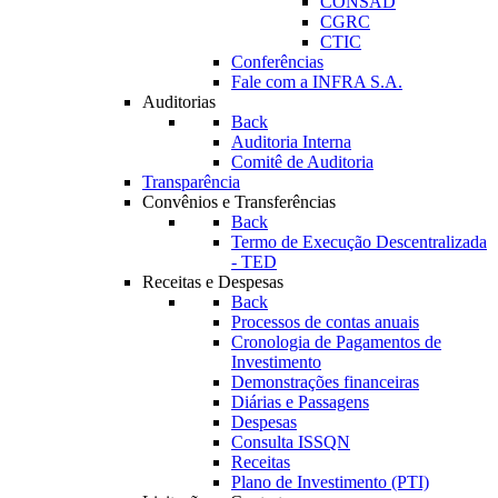
CONSAD
CGRC
CTIC
Conferências
Fale com a INFRA S.A.
Auditorias
Back
Auditoria Interna
Comitê de Auditoria
Transparência
Convênios e Transferências
Back
Termo de Execução Descentralizada
- TED
Receitas e Despesas
Back
Processos de contas anuais
Cronologia de Pagamentos de
Investimento
Demonstrações financeiras
Diárias e Passagens
Despesas
Consulta ISSQN
Receitas
Plano de Investimento (PTI)