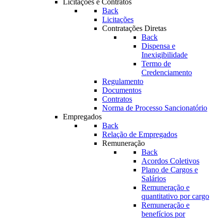
Licitações e Contratos
Back
Licitações
Contratações Diretas
Back
Dispensa e
Inexigibilidade
Termo de
Credenciamento
Regulamento
Documentos
Contratos
Norma de Processo Sancionatório
Empregados
Back
Relação de Empregados
Remuneração
Back
Acordos Coletivos
Plano de Cargos e
Salários
Remuneração e
quantitativo por cargo
Remuneração e
benefícios por