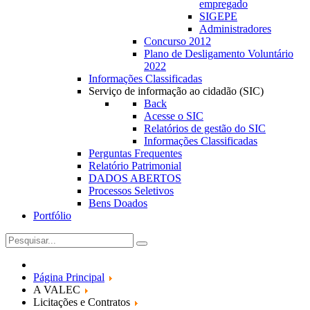
empregado
SIGEPE
Administradores
Concurso 2012
Plano de Desligamento Voluntário
2022
Informações Classificadas
Serviço de informação ao cidadão (SIC)
Back
Acesse o SIC
Relatórios de gestão do SIC
Informações Classificadas
Perguntas Frequentes
Relatório Patrimonial
DADOS ABERTOS
Processos Seletivos
Bens Doados
Portfólio
Página Principal
A VALEC
Licitações e Contratos