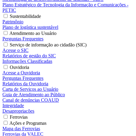
Plano Estratégico de Tecnologia da Informação e Comunicações -
PETIC
Sustentabilidade
Patrimônio
Plano de logística sustentável
Atendimento ao Usuário
Perguntas Frequentes
Serviço de informação ao cidadão (SIC)
Acesse o SIC
Relatórios de gestão do SIC
Informações Classificadas
Ouvidoria
Acesse a Ouvidoria
Perguntas Frequentes
Relatórios da Ouvidoria
Carta de Serviços ao Usuário
Guia de Atendimento ao Público
Canal de denúncias COAUD
Integridade
Desapropriações
Ferrovias
Ações e Programas
Mapa das Ferrovias
Ferrovias da VALEC