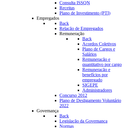
Consulta ISSQN
Receitas
Plano de Investimento (PTI)
Empregados
Back
Relação de Empregados
Remuneração
Back
Acordos Coletivos
Plano de Cargos e
Salários
Remuneração e
quantitativo por cargo
Remuneração e
benefícios por
empregado
SIGEPE
Administradores
Concurso 2012
Plano de Desligamento Voluntário
2022
Governança
Back
Legislação da Governança
Normas