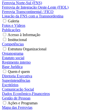
Ferrovia Norte-Sul (FNS)
Ferrovia de Integração Oeste-Leste (FIOL)
Ferrovia Transcontinental / FICO
Ligação da FNS com a Transnordestina
Galeria
Fotos e Vídeos
Publicações
Acesso à Informação
Institucional
Competências
Estrutura Organizacional
Organograma
Estatuto social
Regimento interno
Base Jurídica
Quem é quem
Diretoria Executiva
Superintendências
Escritórios
Comunicação Social
Dados Econômico-Financeiros
Gestão de Pessoas
Ações e Programas
Mapa das Ferrovias