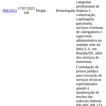
categorias
profissionais de
17/07/2023
008/2023
Pregão
Homologada
limpeza e
10h
conservação,
copeiragem,
garçonaria,
serviços eventuais
de carregadores e
supervisão
administrativa na
unidade sede da
Infra S.A. em
Brasília/DF, além
dos serviços de
motoristas.
Contratação de
pessoa jurídica
para execução de
serviços técnicos
especializados
quanto à
monitoração de
trechos das
rodovias federais
BR-060, BR-153,