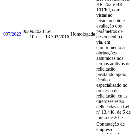
BR-262 e BR-
101/RJ, com
vistas ao
levantamento e
avaliação dos
06/09/2023
Lei
parâmetros de
007/2023
Homologada
10h
13.303/2016
desempenho da
via, em
cumprimento às
obrigações
assumidas nos
termos aditivos de
relicitação,
prestando apoio
técnico
especializado no
processo de
relicitação, cujas
diretrizes estão
delineadas na Lei
nº 13.448, de 5 de
junho de 2017.
Contratação de
empresa