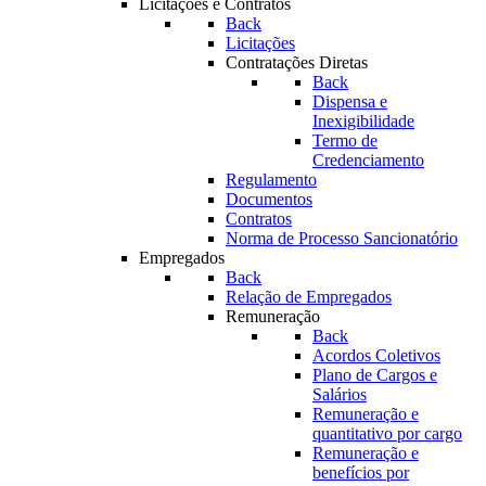
Licitações e Contratos
Back
Licitações
Contratações Diretas
Back
Dispensa e
Inexigibilidade
Termo de
Credenciamento
Regulamento
Documentos
Contratos
Norma de Processo Sancionatório
Empregados
Back
Relação de Empregados
Remuneração
Back
Acordos Coletivos
Plano de Cargos e
Salários
Remuneração e
quantitativo por cargo
Remuneração e
benefícios por