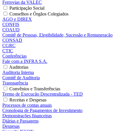
Ferrovias da VALEC
Participação Social
Conselhos e Órgãos Colegiados
AGO e DIREX
CONFIS
COAUD
Comitê de Pessoas, Elegibilidade, Sucessão e Remuneração
CONSAD
CGRC
CTIC
Conferências
Fale com a INFRA S.A.
Auditorias
Auditoria Interna
Comitê de Auditoria
Transparência
Convênios e Transferências
Termo de Execução Descentralizada - TED
Receitas e Despesas
Processos de contas anuais
Cronologia de Pagamentos de Investimento
Demonstrações financeiras
Diárias e Passagens
Despesas