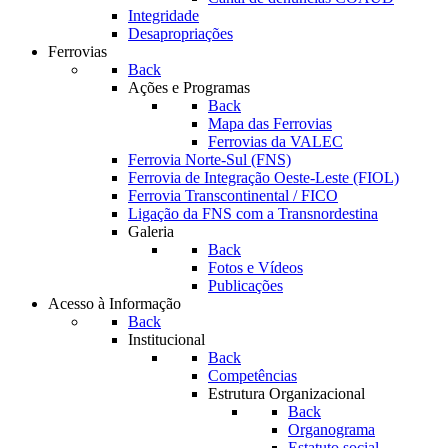
Integridade
Desapropriações
Ferrovias
Back
Ações e Programas
Back
Mapa das Ferrovias
Ferrovias da VALEC
Ferrovia Norte-Sul (FNS)
Ferrovia de Integração Oeste-Leste (FIOL)
Ferrovia Transcontinental / FICO
Ligação da FNS com a Transnordestina
Galeria
Back
Fotos e Vídeos
Publicações
Acesso à Informação
Back
Institucional
Back
Competências
Estrutura Organizacional
Back
Organograma
Estatuto social