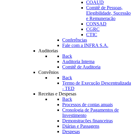
COAUD
Comitê de Pessoas,
Elegibilidade, Sucessão
e Remuneração
CONSAD
CGRC
CTIC
Conferências
Fale com a INFRA S.A.
Auditorias
Back
Auditoria Interna
Comitê de Auditoria
Convênios
Back
Termo de Execução Descentralizada
- TED
Receitas e Despesas
Back
Processos de contas anuais
Cronologia de Pagamentos de
Investimento
Demonstrações financeiras
Diárias e Passagens
Despesas