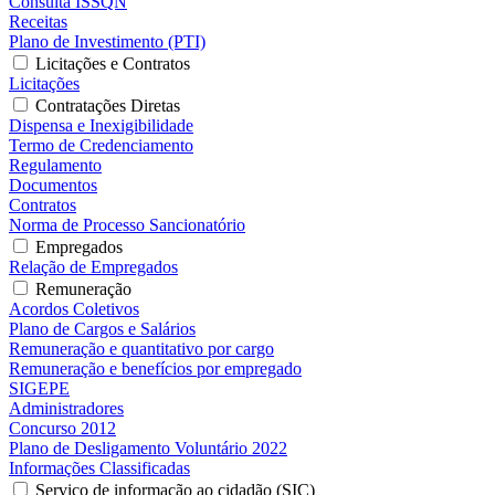
Consulta ISSQN
Receitas
Plano de Investimento (PTI)
Licitações e Contratos
Licitações
Contratações Diretas
Dispensa e Inexigibilidade
Termo de Credenciamento
Regulamento
Documentos
Contratos
Norma de Processo Sancionatório
Empregados
Relação de Empregados
Remuneração
Acordos Coletivos
Plano de Cargos e Salários
Remuneração e quantitativo por cargo
Remuneração e benefícios por empregado
SIGEPE
Administradores
Concurso 2012
Plano de Desligamento Voluntário 2022
Informações Classificadas
Serviço de informação ao cidadão (SIC)