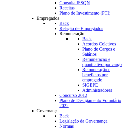
Consulta ISSQN
Receitas
Plano de Investimento (PTI)
Empregados
Back
Relação de Empregados
Remuneração
Back
Acordos Coletivos
Plano de Cargos e
Salários
Remuneração e
quantitativo por cargo
Remuneração e
benefícios por
empregado
SIGEPE
Administradores
Concurso 2012
Plano de Desligamento Voluntário
2022
Governança
Back
Legislação da Governança
Normas