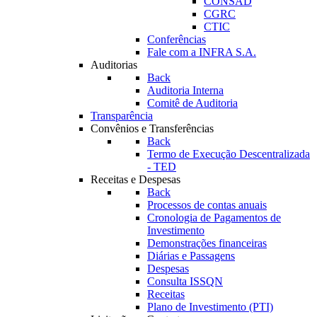
CONSAD
CGRC
CTIC
Conferências
Fale com a INFRA S.A.
Auditorias
Back
Auditoria Interna
Comitê de Auditoria
Transparência
Convênios e Transferências
Back
Termo de Execução Descentralizada
- TED
Receitas e Despesas
Back
Processos de contas anuais
Cronologia de Pagamentos de
Investimento
Demonstrações financeiras
Diárias e Passagens
Despesas
Consulta ISSQN
Receitas
Plano de Investimento (PTI)