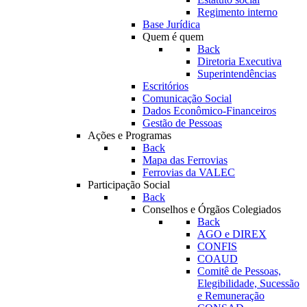
Regimento interno
Base Jurídica
Quem é quem
Back
Diretoria Executiva
Superintendências
Escritórios
Comunicação Social
Dados Econômico-Financeiros
Gestão de Pessoas
Ações e Programas
Back
Mapa das Ferrovias
Ferrovias da VALEC
Participação Social
Back
Conselhos e Órgãos Colegiados
Back
AGO e DIREX
CONFIS
COAUD
Comitê de Pessoas,
Elegibilidade, Sucessão
e Remuneração