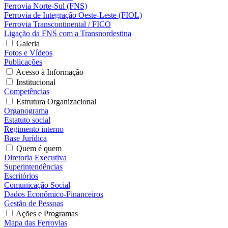
Ferrovia Norte-Sul (FNS)
Ferrovia de Integração Oeste-Leste (FIOL)
Ferrovia Transcontinental / FICO
Ligação da FNS com a Transnordestina
Galeria
Fotos e Vídeos
Publicações
Acesso à Informação
Institucional
Competências
Estrutura Organizacional
Organograma
Estatuto social
Regimento interno
Base Jurídica
Quem é quem
Diretoria Executiva
Superintendências
Escritórios
Comunicação Social
Dados Econômico-Financeiros
Gestão de Pessoas
Ações e Programas
Mapa das Ferrovias