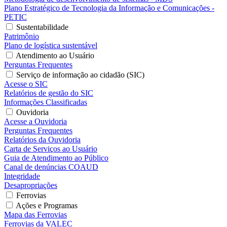
Plano Estratégico de Tecnologia da Informação e Comunicações -
PETIC
Sustentabilidade
Patrimônio
Plano de logística sustentável
Atendimento ao Usuário
Perguntas Frequentes
Serviço de informação ao cidadão (SIC)
Acesse o SIC
Relatórios de gestão do SIC
Informações Classificadas
Ouvidoria
Acesse a Ouvidoria
Perguntas Frequentes
Relatórios da Ouvidoria
Carta de Serviços ao Usuário
Guia de Atendimento ao Público
Canal de denúncias COAUD
Integridade
Desapropriações
Ferrovias
Ações e Programas
Mapa das Ferrovias
Ferrovias da VALEC