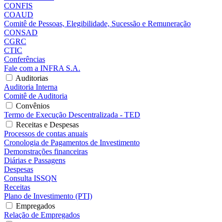
CONFIS
COAUD
Comitê de Pessoas, Elegibilidade, Sucessão e Remuneração
CONSAD
CGRC
CTIC
Conferências
Fale com a INFRA S.A.
Auditorias
Auditoria Interna
Comitê de Auditoria
Convênios
Termo de Execução Descentralizada - TED
Receitas e Despesas
Processos de contas anuais
Cronologia de Pagamentos de Investimento
Demonstrações financeiras
Diárias e Passagens
Despesas
Consulta ISSQN
Receitas
Plano de Investimento (PTI)
Empregados
Relação de Empregados